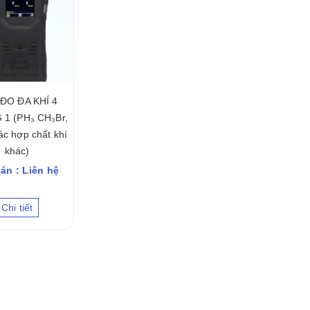
ĐO ĐA KHÍ 4
1 (PH₃ CH₃Br,
ác hợp chất khí
khác)
án : Liên hệ
Chi tiết