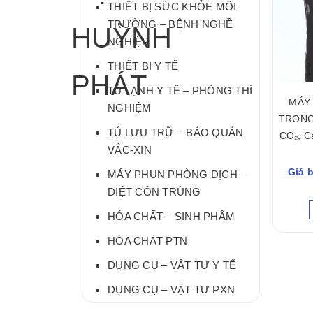
THIẾT BỊ SỨC KHỎE MÔI
TRƯỜNG – BỆNH NGHỀ
NGHIỆP
THIẾT BỊ Y TẾ
TỦ LẠNH Y TẾ – PHÒNG THÍ
MÁY 
NGHIỆM
TRONG 
TỦ LƯU TRỮ – BẢO QUẢN
CO₂, C
VẮC-XIN
Giá b
MÁY PHUN PHÒNG DỊCH –
DIỆT CÔN TRÙNG
HÓA CHẤT – SINH PHẨM
HÓA CHẤT PTN
DỤNG CỤ – VẬT TƯ Y TẾ
DỤNG CỤ – VẬT TƯ PXN