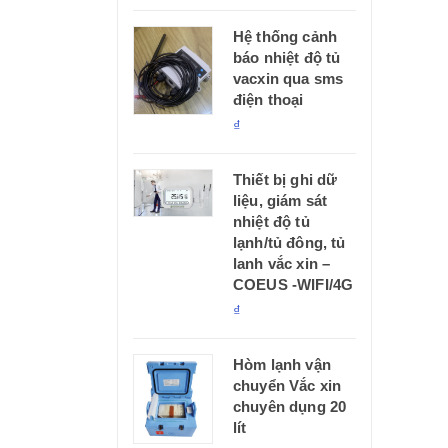
Hệ thống cảnh
báo nhiệt độ tủ
vacxin qua sms
điện thoại
₫
Thiết bị ghi dữ
liệu, giám sát
nhiệt độ tủ
lạnh/tủ đông, tủ
lanh vắc xin –
COEUS -WIFI/4G
₫
Hòm lạnh vận
chuyển Vắc xin
chuyên dụng 20
lít