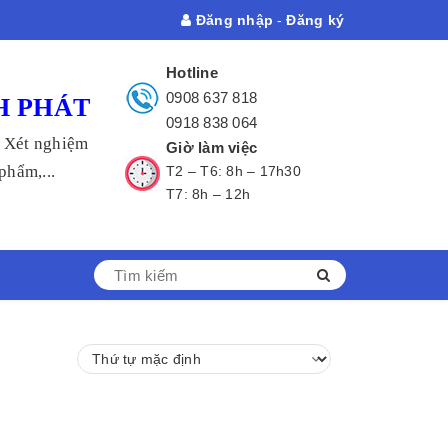
Đăng nhập
-
Đăng ký
Hotline
0908 637 818
H PHÁT
0918 838 064
- Xét nghiệm
Giờ làm việc
hẩm,...
T2 – T6: 8h – 17h30
T7: 8h – 12h