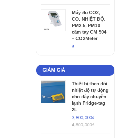
Máy đo CO2,
CO, NHIỆT ĐỘ,
PM2.5, PM10
cầm tay CM 504
– CO2Meter
₫
GIẢM GIÁ
Thiết bị theo dõi
nhiệt độ tự động
cho dây chuyền
lạnh Fridge-tag
2L
3,800,000₫
4,800,000₫