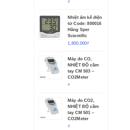
₫
Nhiệt ẩm kế điện
tử Code: 800016
Hãng Sper
Scientific
1,800,000₫
Máy đo CO,
NHIỆT ĐỘ cầm
tay CM 503 –
CO2Meter
₫
Máy đo CO2,
NHIỆT ĐỘ cầm
tay CM 501 –
CO2Meter
₫