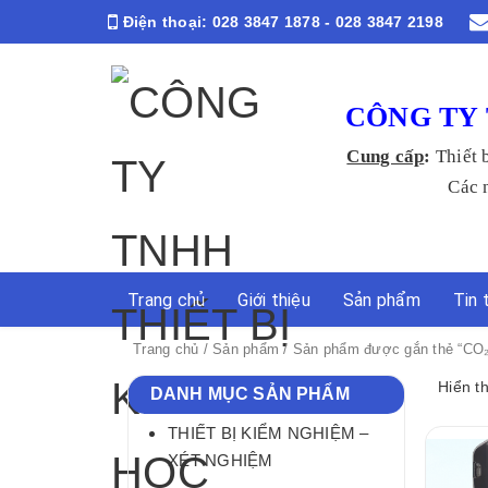
Điện thoại:
028 3847 1878 - 028 3847 2198
CÔNG TY 
Cung cấp
:
Thiết 
Các ngành Y
Trang chủ
Giới thiệu
Sản phẩm
Tin 
Trang chủ
/
Sản phẩm
/ Sản phẩm được gắn thẻ “CO₂
Hiển t
DANH MỤC SẢN PHẨM
THIẾT BỊ KIỂM NGHIỆM –
XÉT NGHIỆM