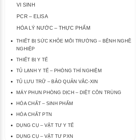
VI SINH
PCR – ELISA
HÓA LÝ NƯỚC – THỰC PHẨM
THIẾT BỊ SỨC KHỎE MÔI TRƯỜNG – BỆNH NGHỀ
NGHIỆP
THIẾT BỊ Y TẾ
TỦ LẠNH Y TẾ – PHÒNG THÍ NGHIỆM
TỦ LƯU TRỮ – BẢO QUẢN VẮC-XIN
MÁY PHUN PHÒNG DỊCH – DIỆT CÔN TRÙNG
HÓA CHẤT – SINH PHẨM
HÓA CHẤT PTN
DỤNG CỤ – VẬT TƯ Y TẾ
DỤNG CỤ – VẬT TƯ PXN