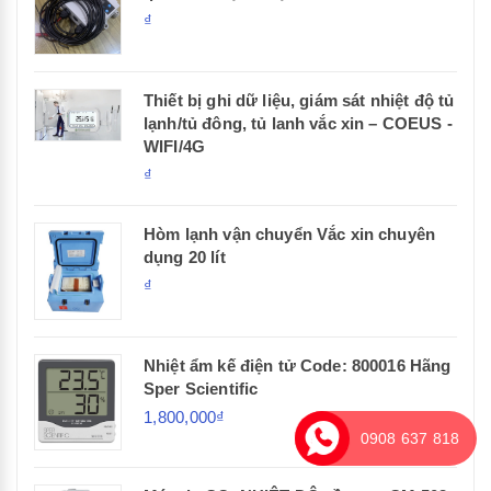
₫
Thiết bị ghi dữ liệu, giám sát nhiệt độ tủ
lạnh/tủ đông, tủ lanh vắc xin – COEUS -
WIFI/4G
₫
Hòm lạnh vận chuyển Vắc xin chuyên
dụng 20 lít
₫
Nhiệt ẩm kế điện tử Code: 800016 Hãng
Sper Scientific
1,800,000₫
0908 637 818