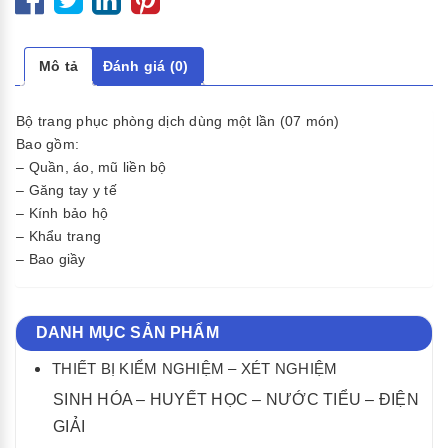
Mô tả
Đánh giá (0)
Bộ trang phục phòng dịch dùng một lần (07 món)
Bao gồm:
– Quần, áo, mũ liền bộ
– Găng tay y tế
– Kính bảo hộ
– Khẩu trang
– Bao giầy
DANH MỤC SẢN PHẨM
THIẾT BỊ KIỂM NGHIỆM – XÉT NGHIỆM
SINH HÓA – HUYẾT HỌC – NƯỚC TIỂU – ĐIỆN
GIẢI