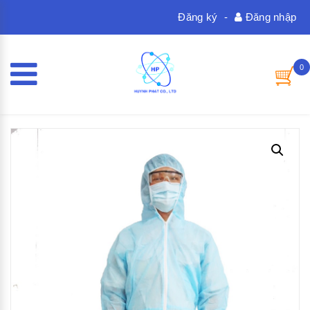
Đăng ký
-
Đăng nhập
0