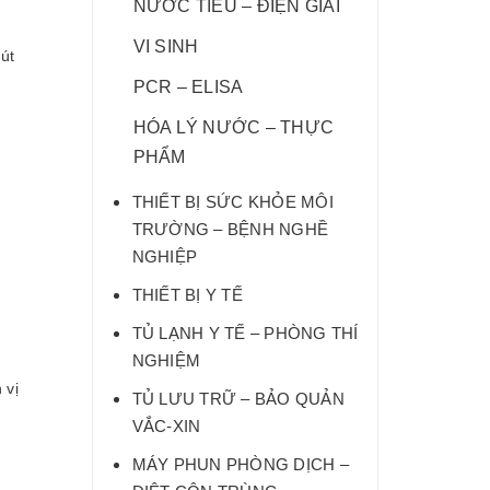
NƯỚC TIỂU – ĐIỆN GIẢI
VI SINH
hút
PCR – ELISA
HÓA LÝ NƯỚC – THỰC
PHẨM
THIẾT BỊ SỨC KHỎE MÔI
TRƯỜNG – BỆNH NGHỀ
NGHIỆP
THIẾT BỊ Y TẾ
TỦ LẠNH Y TẾ – PHÒNG THÍ
NGHIỆM
 vị
TỦ LƯU TRỮ – BẢO QUẢN
VẮC-XIN
MÁY PHUN PHÒNG DỊCH –