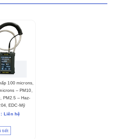
hấp 100 microns,
 microns – PM10,
, PM2.5 – Haz-
204, EDC-Mỹ
 : Liên hệ
 tiết