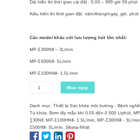
Dải hiển thị thời gian cài đặt : 0,00 – 999 giờ 59 phút
Kiểu hiển thị thời gian đặt: năm/tháng/ngày, giờ, phút
Các model khác với lưu lượng hút lớn nhất:
MP-Σ300NⅡ – 3L/min
MP-Σ500NⅡ- 5L/min
MP-Σ100HNⅡ- 1.5L/min
Số
Mua ngay
lượng
Danh mục:
Thiết bị Sức khỏe môi trường - Bệnh nghề
Từ khóa:
Bơm lấy mẫu khí 0.05 đến 0.500 L/phút
,
MP
∑30NⅡ
,
MP-Σ100HNⅡ- 1.5L/min
,
MP-Σ300NⅡ - 3L/min
Σ500NⅡ- 5L/min
,
Sibata-Nhật