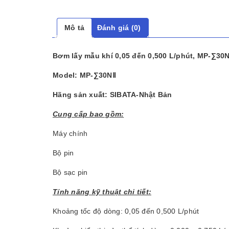
Mô tả
Đánh giá (0)
Bơm lấy mẫu khí
0,05 đến 0,500 L/phút, MP-∑30N
Model: MP-∑30NⅡ
Hãng sản xuất: SIBATA-Nhật Bản
Cung cấp bao gồm:
Máy chính
Bộ pin
Bộ sạc pin
Tính năng kỹ thuật chi tiết:
Khoảng tốc độ dòng: 0,05 đến 0,500 L/phút