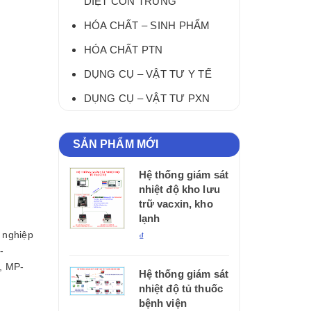
DIỆT CÔN TRÙNG
HÓA CHẤT – SINH PHẨM
HÓA CHẤT PTN
DỤNG CỤ – VẬT TƯ Y TẾ
DỤNG CỤ – VẬT TƯ PXN
SẢN PHẨM MỚI
Hệ thống giám sát
nhiệt độ kho lưu
trữ vacxin, kho
lạnh
 nghiệp
₫
-
,
MP-
Hệ thống giám sát
nhiệt độ tủ thuốc
bệnh viện