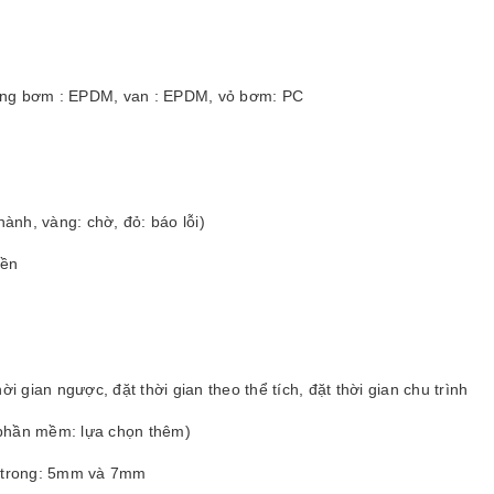
àng bơm : EPDM, van : EPDM, vỏ bơm: PC
ành, vàng: chờ, đỏ: báo lỗi)
nền
ời gian ngược, đặt thời gian theo thể tích, đặt thời gian chu trình
 (phần mềm: lựa chọn thêm)
; trong: 5mm và 7mm