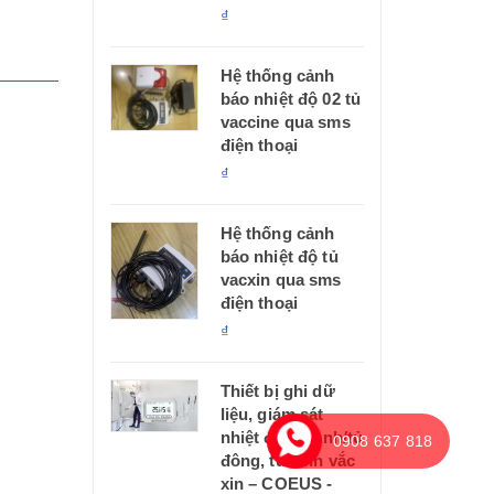
₫
Hệ thống cảnh
báo nhiệt độ 02 tủ
vaccine qua sms
điện thoại
₫
Hệ thống cảnh
báo nhiệt độ tủ
vacxin qua sms
điện thoại
₫
Thiết bị ghi dữ
liệu, giám sát
nhiệt độ tủ lạnh/tủ
0908 637 818
đông, tủ lanh vắc
xin – COEUS -