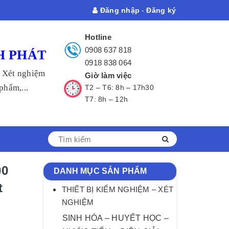
Đăng nhập
-
Đăng ký
Hotline
0908 637 818
H PHÁT
0918 838 064
- Xét nghiệm
Giờ làm việc
hẩm,...
T2 – T6: 8h – 17h30
T7: 8h – 12h
00
DANH MỤC SẢN PHẨM
t
THIẾT BỊ KIỂM NGHIỆM – XÉT
NGHIỆM
SINH HÓA – HUYẾT HỌC –