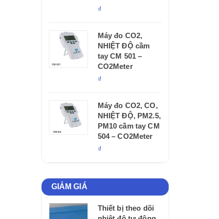
₫
Máy đo CO2,
NHIỆT ĐỘ cầm
tay CM 501 –
CO2Meter
₫
Máy đo CO2, CO,
NHIỆT ĐỘ, PM2.5,
PM10 cầm tay CM
504 – CO2Meter
₫
GIẢM GIÁ
Thiết bị theo dõi
nhiệt độ tự động