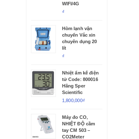
WIFI/4G
₫
Hòm lạnh vận
chuyển Vắc xin
chuyên dụng 20
lít
₫
Nhiệt ẩm kế điện
tử Code: 800016
Hãng Sper
Scientific
1,800,000₫
Máy đo CO,
NHIỆT ĐỘ cầm
tay CM 503 –
CO2Meter