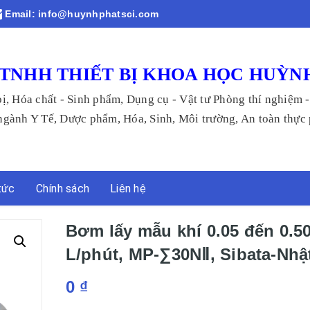
Email:
info@huynhphatsci.com
TNHH THIẾT BỊ KHOA HỌC HUỲN
bị, Hóa chất - Sinh phẩm, Dụng cụ - Vật tư Phòng thí nghiệm 
 Tế, Dược phẩm, Hóa, Sinh, Môi trường, An toàn thực p
tức
Chính sách
Liên hệ
Bơm lấy mẫu khí 0.05 đến 0.5
L/phút, MP-∑30NⅡ, Sibata-Nhậ
0
₫