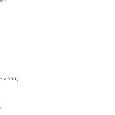
phút
ơn vị 0.01L)
t
t