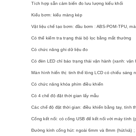
Tích hợp sẵn cảm biến đo lưu lượng kiểu khối
Kiểu bơm: kiểu màng kép
Vật liệu chế tạo bơm: đầu bơm : ABS-POM-TPU, m
Có thể kiểm tra trạng thái bộ lọc bằng mắt thường
Có chức năng ghi dữ liệu đo
Có đèn LED chỉ báo trạng thái vận hành (xanh: vận h
Màn hình hiển thị: tinh thể lỏng LCD có chiếu sáng 
Có chức năng khóa phím điều khiển
Có 4 chế độ đặt thời gian lấy mẫu
Các chế độ đặt thời gian: điều khiển bằng tay, tính th
Cổng kết nối: có cổng USB để kết nối với máy tính
Đường kính cổng hút: ngoài 6mm và 8mm (hút/xả) 