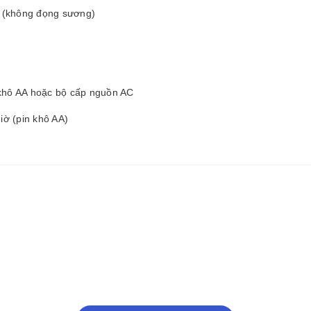
H (không đọng sương)
 khô AA hoặc bộ cấp nguồn AC
giờ (pin khô AA)