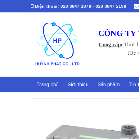
Điện thoại:
028 3847 1878 - 028 3847 2198
CÔNG TY 
Cung cấp
:
Thiết 
Các ngành Y
Trang chủ
Giới thiệu
Sản phẩm
Tin 