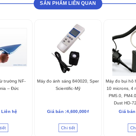
SẢN PHẨM LIÊN QUAN
từ trường NF-
Máy đo ánh sáng 840020, Sper
Máy đo bụi hô 
nia – Đức
Scientific-Mỹ
10 microns, 4
PM5.0, PM4.0
Dust HD-7
 Liên hệ
Giá bán :4,600,000₫
Giá bán
tiết
Chi tiết
Chi