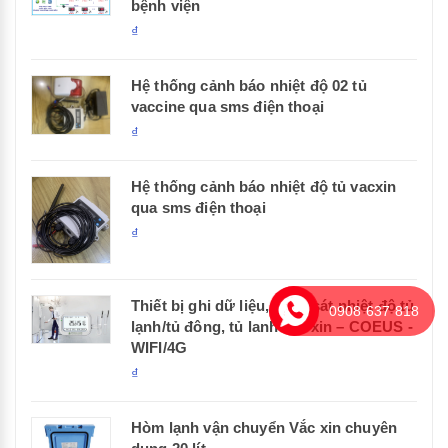
bệnh viện
₫
Hệ thống cảnh báo nhiệt độ 02 tủ
vaccine qua sms điện thoại
₫
Hệ thống cảnh báo nhiệt độ tủ vacxin
qua sms điện thoại
₫
Thiết bị ghi dữ liệu, giám sát nhiệt độ tủ
0908 637 818
lạnh/tủ đông, tủ lanh vắc xin – COEUS -
WIFI/4G
₫
Hòm lạnh vận chuyển Vắc xin chuyên