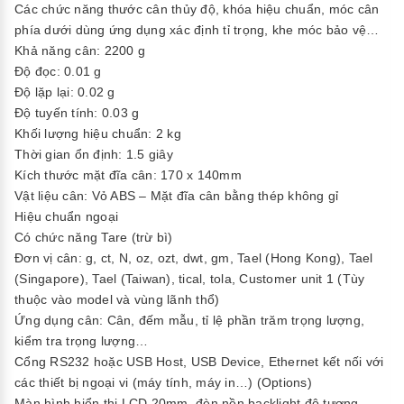
Các chức năng thước cân thủy độ, khóa hiệu chuẩn, móc cân
phía dưới dùng ứng dụng xác định tỉ trọng, khe móc bảo vệ…
Khả năng cân: 2200 g
Độ đọc: 0.01 g
Độ lặp lại: 0.02 g
Độ tuyến tính: 0.03 g
Khối lượng hiệu chuẩn: 2 kg
Thời gian ổn định: 1.5 giây
Kích thước mặt đĩa cân: 170 x 140mm
Vật liệu cân: Vỏ ABS – Mặt đĩa cân bằng thép không gỉ
Hiệu chuẩn ngoại
Có chức năng Tare (trừ bì)
Đơn vị cân: g, ct, N, oz, ozt, dwt, gm, Tael (Hong Kong), Tael
(Singapore), Tael (Taiwan), tical, tola, Customer unit 1 (Tùy
thuộc vào model và vùng lãnh thổ)
Ứng dụng cân: Cân, đếm mẫu, tỉ lệ phần trăm trọng lượng,
kiểm tra trọng lượng…
Cổng RS232 hoặc USB Host, USB Device, Ethernet kết nối với
các thiết bị ngoại vi (máy tính, máy in…) (Options)
Màn hình hiển thị LCD 20mm, đèn nền backlight độ tương