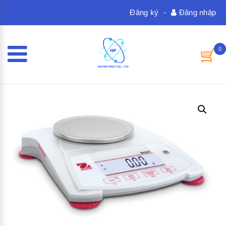
Đăng ký
-
Đăng nhập
0