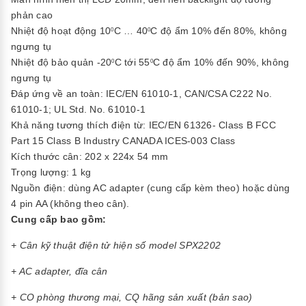
phản cao
Nhiệt độ hoạt động 10
C … 40
C độ ẩm 10% đến 80%, không
0
0
ngưng tụ
Nhiệt độ bảo quản -20
C tới 55
C độ ẩm 10% đến 90%, không
0
0
ngưng tụ
Đáp ứng về an toàn: IEC/EN 61010-1, CAN/CSA C222 No.
61010-1; UL Std. No. 61010-1
Khả năng tương thích điện từ: IEC/EN 61326- Class B FCC
Part 15 Class B Industry CANADA ICES-003 Class
Kích thước cân: 202 x 224x 54 mm
Trọng lượng: 1 kg
Nguồn điện: dùng AC adapter (cung cấp kèm theo) hoặc dùng
4 pin AA (không theo cân).
Cung cấp bao gồm:
+ Cân kỹ thuật điện tử hiện số model SPX2202
+
AC adapter, đĩa cân
+ CO phòng thương mại, CQ hãng sản xuất (bản sao)