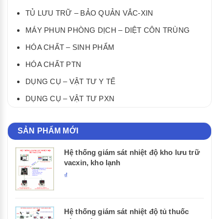
TỦ LƯU TRỮ – BẢO QUẢN VẮC-XIN
MÁY PHUN PHÒNG DỊCH – DIỆT CÔN TRÙNG
HÓA CHẤT – SINH PHẨM
HÓA CHẤT PTN
DỤNG CỤ – VẬT TƯ Y TẾ
DỤNG CỤ – VẬT TƯ PXN
SẢN PHẨM MỚI
Hệ thống giám sát nhiệt độ kho lưu trữ
vacxin, kho lạnh
₫
Hệ thống giám sát nhiệt độ tủ thuốc