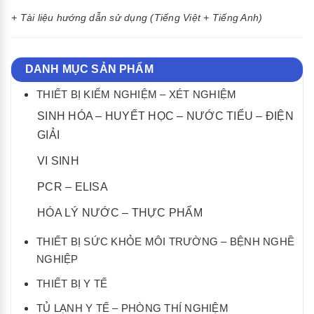
+ Tài li
ệ
u h
ướ
ng dẫn sử dụng (Tiếng Việt + Tiếng Anh)
DANH MỤC SẢN PHẨM
THIẾT BỊ KIỂM NGHIỆM – XÉT NGHIỆM
SINH HÓA – HUYẾT HỌC – NƯỚC TIỂU – ĐIỆN
GIẢI
VI SINH
PCR – ELISA
HÓA LÝ NƯỚC – THỰC PHẨM
THIẾT BỊ SỨC KHỎE MÔI TRƯỜNG – BỆNH NGHỀ
NGHIỆP
THIẾT BỊ Y TẾ
TỦ LẠNH Y TẾ – PHÒNG THÍ NGHIỆM