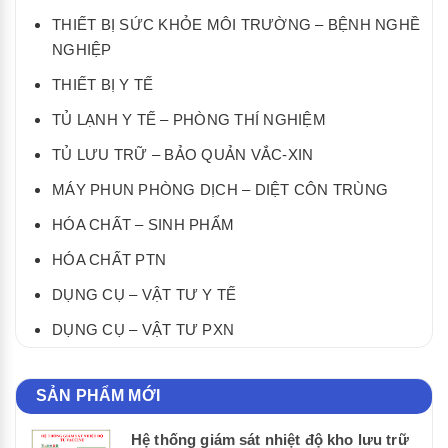
THIẾT BỊ SỨC KHỎE MÔI TRƯỜNG – BỆNH NGHỀ
NGHIỆP
THIẾT BỊ Y TẾ
TỦ LẠNH Y TẾ – PHÒNG THÍ NGHIỆM
TỦ LƯU TRỮ – BẢO QUẢN VẮC-XIN
MÁY PHUN PHÒNG DỊCH – DIỆT CÔN TRÙNG
HÓA CHẤT – SINH PHẨM
HÓA CHẤT PTN
DỤNG CỤ – VẬT TƯ Y TẾ
DỤNG CỤ – VẬT TƯ PXN
SẢN PHẨM MỚI
Hệ thống giám sát nhiệt độ kho lưu trữ