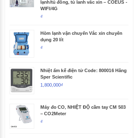
lạnh/tủ đông, tủ lanh vắc xin – COEUS -
WIFI/4G
₫
Hòm lạnh vận chuyển Vắc xin chuyên
dụng 20 lít
₫
Nhiệt ẩm kế điện tử Code: 800016 Hãng
Sper Scientific
1,800,000₫
Máy đo CO, NHIỆT ĐỘ cầm tay CM 503
– CO2Meter
₫