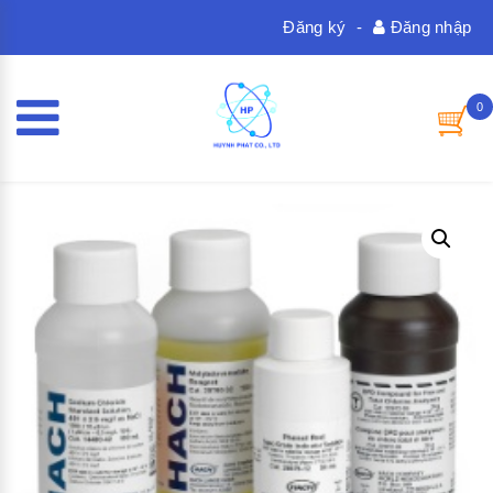
Đăng ký
-
Đăng nhập
0