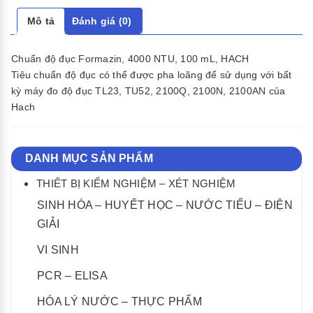
Mô tả
Đánh giá (0)
Chuẩn độ đục Formazin, 4000 NTU, 100 mL, HACH
Tiêu chuẩn độ đục có thể được pha loãng để sử dụng với bất
kỳ máy đo độ đục TL23, TU52, 2100Q, 2100N, 2100AN của
Hach
DANH MỤC SẢN PHẨM
THIẾT BỊ KIỂM NGHIỆM – XÉT NGHIỆM
SINH HÓA – HUYẾT HỌC – NƯỚC TIỂU – ĐIỆN
GIẢI
VI SINH
PCR – ELISA
HÓA LÝ NƯỚC – THỰC PHẨM