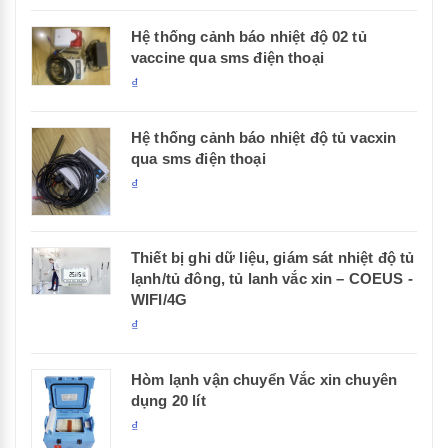
Hệ thống cảnh báo nhiệt độ 02 tủ
vaccine qua sms điện thoại
₫
Hệ thống cảnh báo nhiệt độ tủ vacxin
qua sms điện thoại
₫
Thiết bị ghi dữ liệu, giám sát nhiệt độ tủ
lạnh/tủ đông, tủ lanh vắc xin – COEUS -
WIFI/4G
₫
Hòm lạnh vận chuyển Vắc xin chuyên
dụng 20 lít
₫