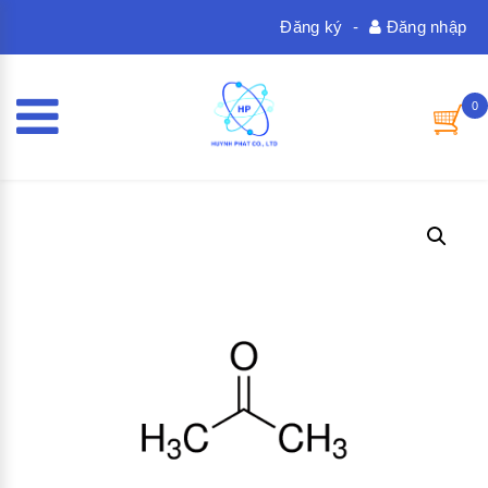
Đăng ký
-
Đăng nhập
0