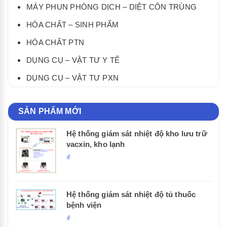
MÁY PHUN PHÒNG DỊCH – DIỆT CÔN TRÙNG
HÓA CHẤT – SINH PHẨM
HÓA CHẤT PTN
DỤNG CỤ – VẬT TƯ Y TẾ
DỤNG CỤ – VẬT TƯ PXN
SẢN PHẨM MỚI
Hệ thống giám sát nhiệt độ kho lưu trữ
vacxin, kho lạnh
₫
Hệ thống giám sát nhiệt độ tủ thuốc
bệnh viện
₫