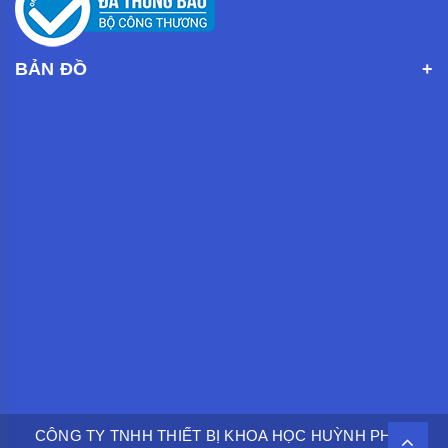
BẢN ĐỒ
CÔNG TY TNHH THIẾT BỊ KHOA HỌC HUỲNH PHÁT.