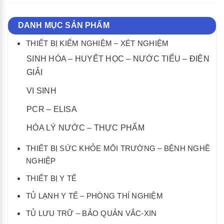
DANH MỤC SẢN PHẨM
THIẾT BỊ KIỂM NGHIỆM – XÉT NGHIỆM
SINH HÓA – HUYẾT HỌC – NƯỚC TIỂU – ĐIỆN
GIẢI
VI SINH
PCR – ELISA
HÓA LÝ NƯỚC – THỰC PHẨM
THIẾT BỊ SỨC KHỎE MÔI TRƯỜNG – BỆNH NGHỀ
NGHIỆP
THIẾT BỊ Y TẾ
TỦ LẠNH Y TẾ – PHÒNG THÍ NGHIỆM
TỦ LƯU TRỮ – BẢO QUẢN VẮC-XIN