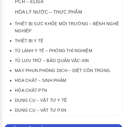
PCR – ELISA
HÓA LÝ NƯỚC – THỰC PHẨM
THIẾT BỊ SỨC KHỎE MÔI TRƯỜNG – BỆNH NGHỀ
NGHIỆP
THIẾT BỊ Y TẾ
TỦ LẠNH Y TẾ – PHÒNG THÍ NGHIỆM
TỦ LƯU TRỮ – BẢO QUẢN VẮC-XIN
MÁY PHUN PHÒNG DỊCH – DIỆT CÔN TRÙNG
HÓA CHẤT – SINH PHẨM
HÓA CHẤT PTN
DỤNG CỤ – VẬT TƯ Y TẾ
DỤNG CỤ – VẬT TƯ PXN