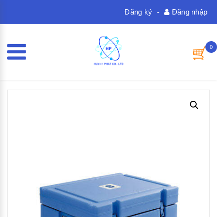
Đăng ký
-
Đăng nhập
0