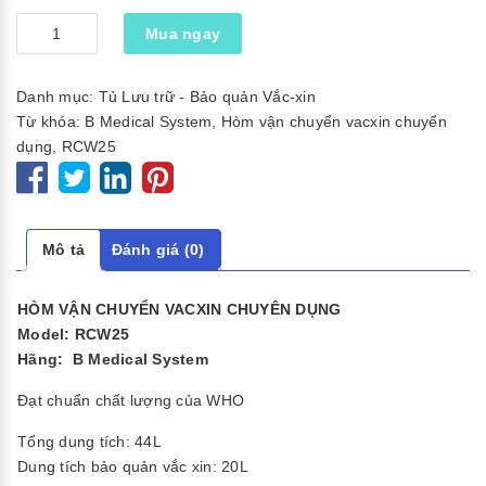
Số
Mua ngay
lượng
Danh mục:
Tủ Lưu trữ - Bảo quản Vắc-xin
Từ khóa:
B Medical System
,
Hòm vận chuyển vacxin chuyển
dụng
,
RCW25
Mô tả
Đánh giá (0)
HÒM VẬN CHUYỂN VACXIN CHUYÊN DỤNG
Model: RCW25
Hãng: B Medical System
Đạt chuẩn chất lượng của WHO
Tổng dung tích: 44L
Dung tích bảo quản vắc xin: 20L