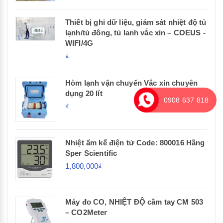
Thiết bị ghi dữ liệu, giám sát nhiệt độ tủ
lạnh/tủ đông, tủ lanh vắc xin – COEUS -
WIFI/4G
₫
Hòm lạnh vận chuyển Vắc xin chuyên
dụng 20 lít
0908 637 818
₫
Nhiệt ẩm kế điện tử Code: 800016 Hãng
Sper Scientific
1,800,000₫
Máy đo CO, NHIỆT ĐỘ cầm tay CM 503
– CO2Meter