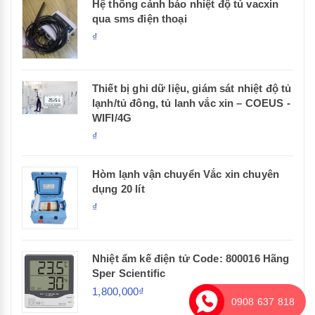
Hệ thống cảnh báo nhiệt độ tủ vacxin
qua sms điện thoại
₫
Thiết bị ghi dữ liệu, giám sát nhiệt độ tủ
lạnh/tủ đông, tủ lanh vắc xin – COEUS -
WIFI/4G
₫
Hòm lạnh vận chuyển Vắc xin chuyên
dụng 20 lít
₫
Nhiệt ẩm kế điện tử Code: 800016 Hãng
Sper Scientific
1,800,000₫
0908 637 818