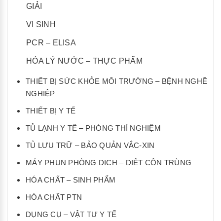
GIẢI
VI SINH
PCR – ELISA
HÓA LÝ NƯỚC – THỰC PHẨM
THIẾT BỊ SỨC KHỎE MÔI TRƯỜNG – BỆNH NGHỀ
NGHIỆP
THIẾT BỊ Y TẾ
TỦ LẠNH Y TẾ – PHÒNG THÍ NGHIỆM
TỦ LƯU TRỮ – BẢO QUẢN VẮC-XIN
MÁY PHUN PHÒNG DỊCH – DIỆT CÔN TRÙNG
HÓA CHẤT – SINH PHẨM
HÓA CHẤT PTN
DỤNG CỤ – VẬT TƯ Y TẾ