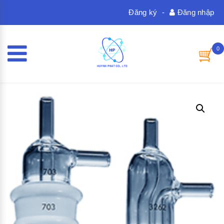
Đăng ký
-
Đăng nhập
0