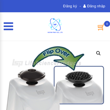
Đăng ký
-
Đăng nhập
0