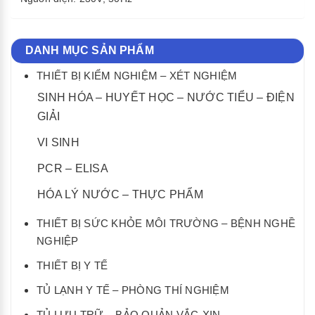
DANH MỤC SẢN PHẨM
THIẾT BỊ KIỂM NGHIỆM – XÉT NGHIỆM
SINH HÓA – HUYẾT HỌC – NƯỚC TIỂU – ĐIỆN
GIẢI
VI SINH
PCR – ELISA
HÓA LÝ NƯỚC – THỰC PHẨM
THIẾT BỊ SỨC KHỎE MÔI TRƯỜNG – BỆNH NGHỀ
NGHIỆP
THIẾT BỊ Y TẾ
TỦ LẠNH Y TẾ – PHÒNG THÍ NGHIỆM
TỦ LƯU TRỮ – BẢO QUẢN VẮC-XIN