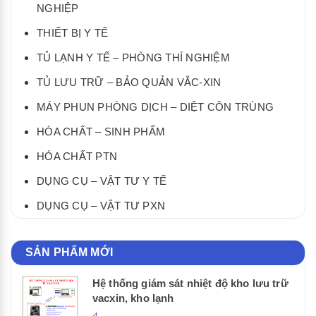
NGHIỆP
THIẾT BỊ Y TẾ
TỦ LẠNH Y TẾ – PHÒNG THÍ NGHIỆM
TỦ LƯU TRỮ – BẢO QUẢN VẮC-XIN
MÁY PHUN PHÒNG DỊCH – DIỆT CÔN TRÙNG
HÓA CHẤT – SINH PHẨM
HÓA CHẤT PTN
DỤNG CỤ – VẬT TƯ Y TẾ
DỤNG CỤ – VẬT TƯ PXN
SẢN PHẨM MỚI
Hệ thống giám sát nhiệt độ kho lưu trữ
vacxin, kho lạnh