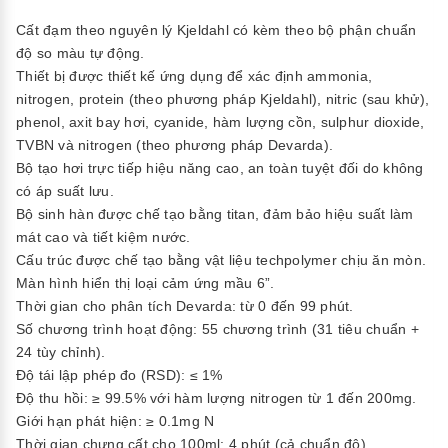
Cất đạm theo nguyên lý Kjeldahl có kèm theo bộ phận chuẩn
độ so màu tự động.
Thiết bị được thiết kế ứng dụng để xác định ammonia,
nitrogen, protein (theo phương pháp Kjeldahl), nitric (sau khử),
phenol, axit bay hơi, cyanide, hàm lượng cồn, sulphur dioxide,
TVBN và nitrogen (theo phương pháp Devarda).
Bộ tạo hơi trực tiếp hiệu năng cao, an toàn tuyệt đối do không
có áp suất lưu.
Bộ sinh hàn được chế tạo bằng titan, đảm bảo hiệu suất làm
mát cao và tiết kiệm nước.
Cấu trúc được chế tạo bằng vật liệu techpolymer chịu ăn mòn.
Màn hình hiển thị loại cảm ứng mầu 6”.
Thời gian cho phân tích Devarda: từ 0 đến 99 phút.
Số chương trình hoạt động: 55 chương trình (31 tiêu chuẩn +
24 tùy chỉnh).
Độ tái lập phép đo (RSD): ≤ 1%
Độ thu hồi: ≥ 99.5% với hàm lượng nitrogen từ 1 đến 200mg.
Giới hạn phát hiện: ≥ 0.1mg N
Thời gian chưng cất cho 100ml: 4 phút (cả chuẩn độ).