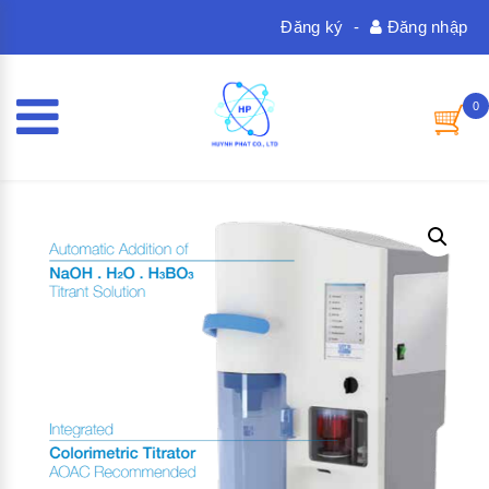
Đăng ký
-
Đăng nhập
0