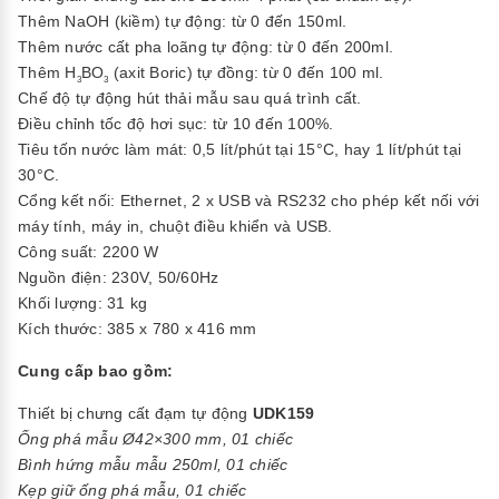
Thêm NaOH (kiềm) tự động: từ 0 đến 150ml.
Thêm nước cất pha loãng tự động: từ 0 đến 200ml.
Thêm H
BO
(axit Boric) tự đồng: từ 0 đến 100 ml.
3
3
Chế độ tự động hút thải mẫu sau quá trình cất.
Điều chỉnh tốc độ hơi sục: từ 10 đến 100%.
Tiêu tốn nước làm mát: 0,5 lít/phút tại 15°C, hay 1 lít/phút tại
30°C.
Cổng kết nối: Ethernet, 2 x USB và RS232 cho phép kết nối với
máy tính, máy in, chuột điều khiển và USB.
Công suất: 2200 W
Nguồn điện: 230V, 50/60Hz
Khối lượng: 31 kg
Kích thước: 385 x 780 x 416 mm
Cung cấp bao gồm:
Thiết bị chưng cất đạm tự động
UDK159
Ống phá mẫu Ø42×300 mm, 01 chiếc
Bình hứng mẫu mẫu 250ml, 01 chiếc
Kẹp giữ ống phá mẫu, 01 chiếc