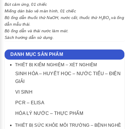
Bút cảm ứng, 01 chiếc
Miếng dán bảo vệ màn hình, 01 chiếc
Bộ ống dẫn thuốc thử NaOH, nước cất, thuốc thử H
BO
và ống
3
3
dẫn mẫu thải.
Bộ ống dẫn và thải nước làm mát.
Sách hướng dẫn sử dụng.
DANH MỤC SẢN PHẨM
THIẾT BỊ KIỂM NGHIỆM – XÉT NGHIỆM
SINH HÓA – HUYẾT HỌC – NƯỚC TIỂU – ĐIỆN
GIẢI
VI SINH
PCR – ELISA
HÓA LÝ NƯỚC – THỰC PHẨM
THIẾT BỊ SỨC KHỎE MÔI TRƯỜNG – BỆNH NGHỀ