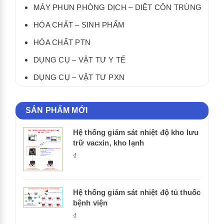
MÁY PHUN PHÒNG DỊCH – DIỆT CÔN TRÙNG
HÓA CHẤT – SINH PHẨM
HÓA CHẤT PTN
DỤNG CỤ – VẬT TƯ Y TẾ
DỤNG CỤ – VẬT TƯ PXN
SẢN PHẨM MỚI
Hệ thống giám sát nhiệt độ kho lưu
trữ vacxin, kho lạnh
₫
Hệ thống giám sát nhiệt độ tủ thuốc
bệnh viện
₫