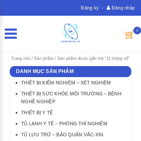
Đăng ký
-
Đăng nhập
0
Trang chủ
/
Sản phẩm
/ Sản phẩm được gắn thẻ “11 thông số”
DANH MỤC SẢN PHẨM
THIẾT BỊ KIỂM NGHIỆM – XÉT NGHIỆM
THIẾT BỊ SỨC KHỎE MÔI TRƯỜNG – BỆNH
NGHỀ NGHIỆP
THIẾT BỊ Y TẾ
TỦ LẠNH Y TẾ – PHÒNG THÍ NGHIỆM
TỦ LƯU TRỮ – BẢO QUẢN VẮC-XIN