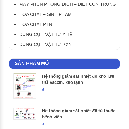
MÁY PHUN PHÒNG DỊCH – DIỆT CÔN TRÙNG
HÓA CHẤT – SINH PHẨM
HÓA CHẤT PTN
DỤNG CỤ – VẬT TƯ Y TẾ
DỤNG CỤ – VẬT TƯ PXN
SẢN PHẨM MỚI
Hệ thống giám sát nhiệt độ kho lưu
trữ vacxin, kho lạnh
₫
Hệ thống giám sát nhiệt độ tủ thuốc
bệnh viện
₫