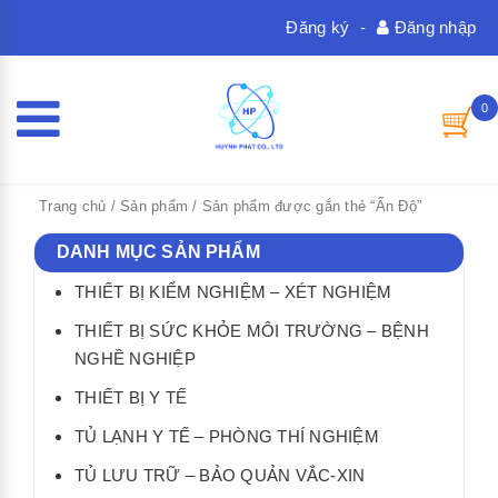
Đăng ký
-
Đăng nhập
0
Trang chủ
/
Sản phẩm
/ Sản phẩm được gắn thẻ “Ấn Độ”
DANH MỤC SẢN PHẨM
THIẾT BỊ KIỂM NGHIỆM – XÉT NGHIỆM
THIẾT BỊ SỨC KHỎE MÔI TRƯỜNG – BỆNH
NGHỀ NGHIỆP
THIẾT BỊ Y TẾ
TỦ LẠNH Y TẾ – PHÒNG THÍ NGHIỆM
TỦ LƯU TRỮ – BẢO QUẢN VẮC-XIN