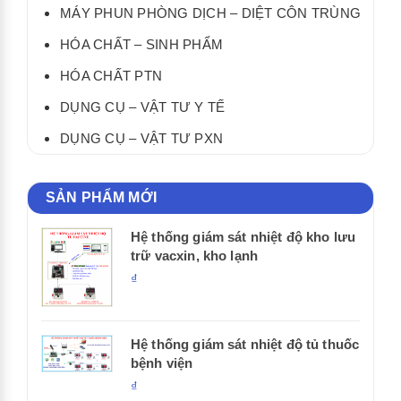
MÁY PHUN PHÒNG DỊCH – DIỆT CÔN TRÙNG
HÓA CHẤT – SINH PHẨM
HÓA CHẤT PTN
DỤNG CỤ – VẬT TƯ Y TẾ
DỤNG CỤ – VẬT TƯ PXN
SẢN PHẨM MỚI
Hệ thống giám sát nhiệt độ kho lưu
trữ vacxin, kho lạnh
₫
Hệ thống giám sát nhiệt độ tủ thuốc
bệnh viện
₫