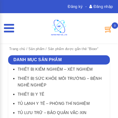
Đăng ký
-
Đăng nhập
0
Trang chủ
/
Sản phẩm
/ Sản phẩm được gắn thẻ “Bioer”
DANH MỤC SẢN PHẨM
THIẾT BỊ KIỂM NGHIỆM – XÉT NGHIỆM
THIẾT BỊ SỨC KHỎE MÔI TRƯỜNG – BỆNH
NGHỀ NGHIỆP
THIẾT BỊ Y TẾ
TỦ LẠNH Y TẾ – PHÒNG THÍ NGHIỆM
TỦ LƯU TRỮ – BẢO QUẢN VẮC-XIN