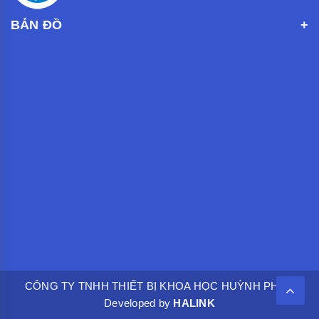
BẢN ĐỒ
CÔNG TY TNHH THIẾT BỊ KHOA HỌC HUỲNH PHÁT.
Developed by
HALINK