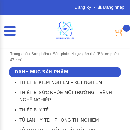
Đăng ký
-
Đăng nhập
0
Trang chủ
/
Sản phẩm
/ Sản phẩm được gắn thẻ “Bộ lọc phễu
47mm”
DANH MỤC SẢN PHẨM
THIẾT BỊ KIỂM NGHIỆM – XÉT NGHIỆM
THIẾT BỊ SỨC KHỎE MÔI TRƯỜNG – BỆNH
NGHỀ NGHIỆP
THIẾT BỊ Y TẾ
TỦ LẠNH Y TẾ – PHÒNG THÍ NGHIỆM