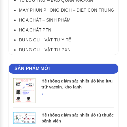
TỦ LƯU TRỮ – BẢO QUẢN VẮC-XIN
MÁY PHUN PHÒNG DỊCH – DIỆT CÔN TRÙNG
HÓA CHẤT – SINH PHẨM
HÓA CHẤT PTN
DỤNG CỤ – VẬT TƯ Y TẾ
DỤNG CỤ – VẬT TƯ PXN
SẢN PHẨM MỚI
Hệ thống giám sát nhiệt độ kho lưu
trữ vacxin, kho lạnh
₫
Hệ thống giám sát nhiệt độ tủ thuốc
bệnh viện