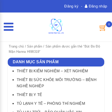
Đăng ký
-
Đăng nhập
0
Trang chủ
/
Sản phẩm
/ Sản phẩm được gắn thẻ “Bút Đo Độ
Mặn Hanna HI98319”
DANH MỤC SẢN PHẨM
THIẾT BỊ KIỂM NGHIỆM – XÉT NGHIỆM
THIẾT BỊ SỨC KHỎE MÔI TRƯỜNG – BỆNH
NGHỀ NGHIỆP
THIẾT BỊ Y TẾ
TỦ LẠNH Y TẾ – PHÒNG THÍ NGHIỆM