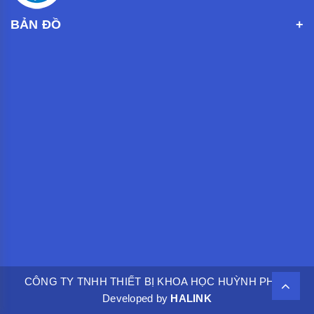
BẢN ĐỒ
CÔNG TY TNHH THIẾT BỊ KHOA HỌC HUỲNH PHÁT.
Developed by
HALINK