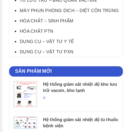
TỦ LƯU TRỮ – BẢO QUẢN VẮC-XIN
MÁY PHUN PHÒNG DỊCH – DIỆT CÔN TRÙNG
HÓA CHẤT – SINH PHẨM
HÓA CHẤT PTN
DỤNG CỤ – VẬT TƯ Y TẾ
DỤNG CỤ – VẬT TƯ PXN
SẢN PHẨM MỚI
Hệ thống giám sát nhiệt độ kho lưu
trữ vacxin, kho lạnh
₫
Hệ thống giám sát nhiệt độ tủ thuốc
bệnh viện