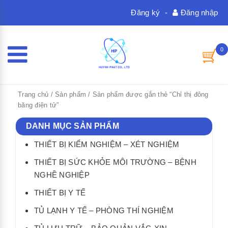
Đăng ký
-
Đăng nhập
0
Trang chủ
/
Sản phẩm
/ Sản phẩm được gắn thẻ “Chỉ thị đông
băng điện tử”
DANH MỤC SẢN PHẨM
THIẾT BỊ KIỂM NGHIỆM – XÉT NGHIỆM
THIẾT BỊ SỨC KHỎE MÔI TRƯỜNG – BỆNH
NGHỀ NGHIỆP
THIẾT BỊ Y TẾ
TỦ LẠNH Y TẾ – PHÒNG THÍ NGHIỆM