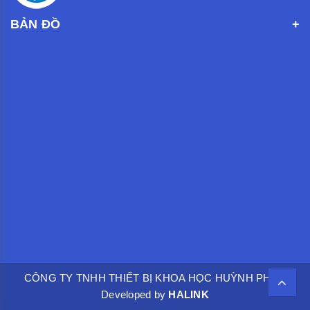
BẢN ĐỒ
CÔNG TY TNHH THIẾT BỊ KHOA HỌC HUỲNH PHÁT.
Developed by
HALINK