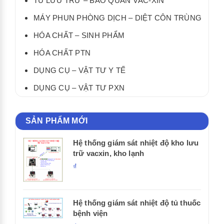
TỦ LƯU TRỮ – BẢO QUẢN VẮC-XIN
MÁY PHUN PHÒNG DỊCH – DIỆT CÔN TRÙNG
HÓA CHẤT – SINH PHẨM
HÓA CHẤT PTN
DỤNG CỤ – VẬT TƯ Y TẾ
DỤNG CỤ – VẬT TƯ PXN
SẢN PHẨM MỚI
Hệ thống giám sát nhiệt độ kho lưu
trữ vacxin, kho lạnh
₫
Hệ thống giám sát nhiệt độ tủ thuốc
bệnh viện