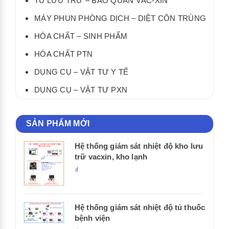
TỦ LƯU TRỮ – BẢO QUẢN VẮC-XIN
MÁY PHUN PHÒNG DỊCH – DIỆT CÔN TRÙNG
HÓA CHẤT – SINH PHẨM
HÓA CHẤT PTN
DỤNG CỤ – VẬT TƯ Y TẾ
DỤNG CỤ – VẬT TƯ PXN
SẢN PHẨM MỚI
Hệ thống giám sát nhiệt độ kho lưu
trữ vacxin, kho lạnh
₫
Hệ thống giám sát nhiệt độ tủ thuốc
bệnh viện