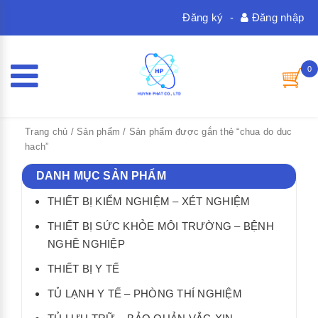
Đăng ký
-
Đăng nhập
0
Trang chủ
/
Sản phẩm
/ Sản phẩm được gắn thẻ “chua do duc
hach”
DANH MỤC SẢN PHẨM
THIẾT BỊ KIỂM NGHIỆM – XÉT NGHIỆM
THIẾT BỊ SỨC KHỎE MÔI TRƯỜNG – BỆNH
NGHỀ NGHIỆP
THIẾT BỊ Y TẾ
TỦ LẠNH Y TẾ – PHÒNG THÍ NGHIỆM