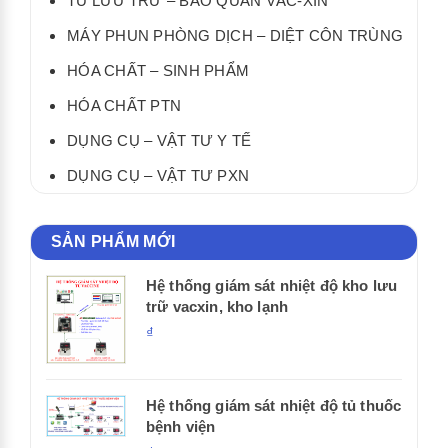
TỦ LƯU TRỮ – BẢO QUẢN VẮC-XIN
MÁY PHUN PHÒNG DỊCH – DIỆT CÔN TRÙNG
HÓA CHẤT – SINH PHẨM
HÓA CHẤT PTN
DỤNG CỤ – VẬT TƯ Y TẾ
DỤNG CỤ – VẬT TƯ PXN
SẢN PHẨM MỚI
Hệ thống giám sát nhiệt độ kho lưu
trữ vacxin, kho lạnh
₫
Hệ thống giám sát nhiệt độ tủ thuốc
bệnh viện