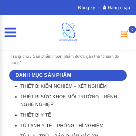
Đăng ký
-
Đăng nhập
0
Trang chủ
/
Sản phẩm
/ Sản phẩm được gắn thẻ “chuan do
cung”
DANH MỤC SẢN PHẨM
THIẾT BỊ KIỂM NGHIỆM – XÉT NGHIỆM
THIẾT BỊ SỨC KHỎE MÔI TRƯỜNG – BỆNH
NGHỀ NGHIỆP
THIẾT BỊ Y TẾ
TỦ LẠNH Y TẾ – PHÒNG THÍ NGHIỆM