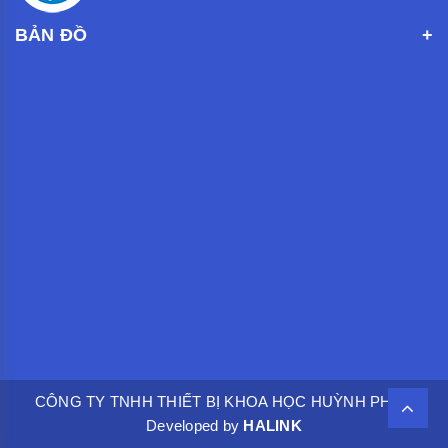
BẢN ĐỒ
CÔNG TY TNHH THIẾT BỊ KHOA HỌC HUỲNH PHÁT.
Developed by
HALINK