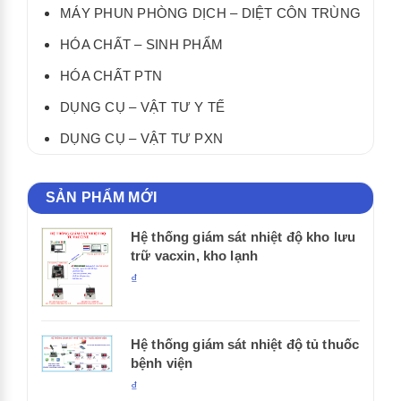
MÁY PHUN PHÒNG DỊCH – DIỆT CÔN TRÙNG
HÓA CHẤT – SINH PHẨM
HÓA CHẤT PTN
DỤNG CỤ – VẬT TƯ Y TẾ
DỤNG CỤ – VẬT TƯ PXN
SẢN PHẨM MỚI
Hệ thống giám sát nhiệt độ kho lưu
trữ vacxin, kho lạnh
₫
Hệ thống giám sát nhiệt độ tủ thuốc
bệnh viện
₫