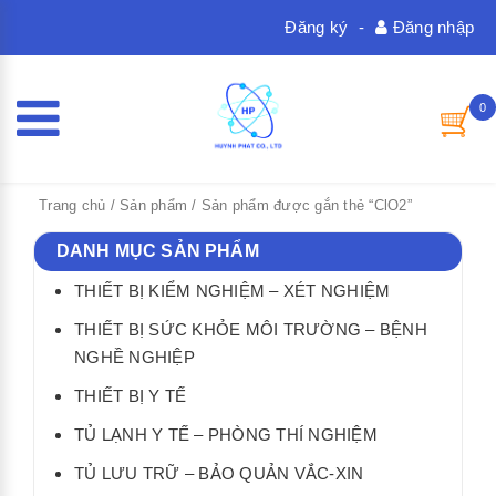
Đăng ký
-
Đăng nhập
0
Trang chủ
/
Sản phẩm
/ Sản phẩm được gắn thẻ “ClO2”
DANH MỤC SẢN PHẨM
THIẾT BỊ KIỂM NGHIỆM – XÉT NGHIỆM
THIẾT BỊ SỨC KHỎE MÔI TRƯỜNG – BỆNH
NGHỀ NGHIỆP
THIẾT BỊ Y TẾ
TỦ LẠNH Y TẾ – PHÒNG THÍ NGHIỆM
TỦ LƯU TRỮ – BẢO QUẢN VẮC-XIN