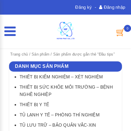
Đăng ký
-
Đăng nhập
0
Trang chủ
/
Sản phẩm
/ Sản phẩm được gắn thẻ “Đầu tips”
DANH MỤC SẢN PHẨM
THIẾT BỊ KIỂM NGHIỆM – XÉT NGHIỆM
THIẾT BỊ SỨC KHỎE MÔI TRƯỜNG – BỆNH
NGHỀ NGHIỆP
THIẾT BỊ Y TẾ
TỦ LẠNH Y TẾ – PHÒNG THÍ NGHIỆM
TỦ LƯU TRỮ – BẢO QUẢN VẮC-XIN