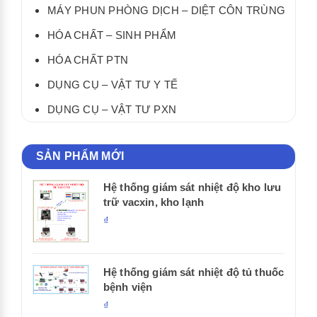
MÁY PHUN PHÒNG DỊCH – DIỆT CÔN TRÙNG
HÓA CHẤT – SINH PHẨM
HÓA CHẤT PTN
DỤNG CỤ – VẬT TƯ Y TẾ
DỤNG CỤ – VẬT TƯ PXN
SẢN PHẨM MỚI
Hệ thống giám sát nhiệt độ kho lưu
trữ vacxin, kho lạnh
₫
Hệ thống giám sát nhiệt độ tủ thuốc
bệnh viện
₫