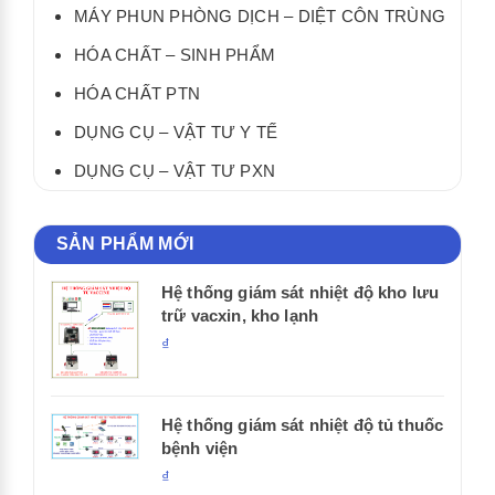
MÁY PHUN PHÒNG DỊCH – DIỆT CÔN TRÙNG
HÓA CHẤT – SINH PHẨM
HÓA CHẤT PTN
DỤNG CỤ – VẬT TƯ Y TẾ
DỤNG CỤ – VẬT TƯ PXN
SẢN PHẨM MỚI
Hệ thống giám sát nhiệt độ kho lưu
trữ vacxin, kho lạnh
₫
Hệ thống giám sát nhiệt độ tủ thuốc
bệnh viện
₫