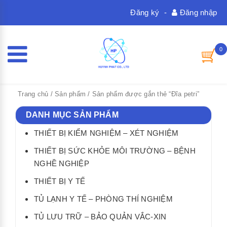
Đăng ký
-
Đăng nhập
0
Trang chủ
/
Sản phẩm
/ Sản phẩm được gắn thẻ “Đĩa petri”
DANH MỤC SẢN PHẨM
THIẾT BỊ KIỂM NGHIỆM – XÉT NGHIỆM
THIẾT BỊ SỨC KHỎE MÔI TRƯỜNG – BỆNH
NGHỀ NGHIỆP
THIẾT BỊ Y TẾ
TỦ LẠNH Y TẾ – PHÒNG THÍ NGHIỆM
TỦ LƯU TRỮ – BẢO QUẢN VẮC-XIN