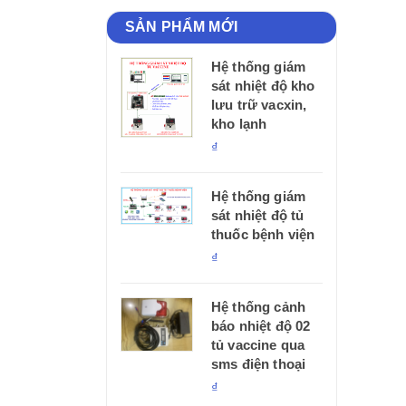
SẢN PHẨM MỚI
Hệ thống giám
sát nhiệt độ kho
lưu trữ vacxin,
kho lạnh
₫
Hệ thống giám
sát nhiệt độ tủ
thuốc bệnh viện
₫
Hệ thống cảnh
báo nhiệt độ 02
tủ vaccine qua
sms điện thoại
₫