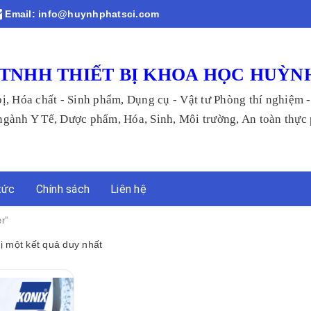
Email:
info@huynhphatsci.com
TNHH THIẾT BỊ KHOA HỌC HUỲN
bị, Hóa chất - Sinh phẩm, Dụng cụ - Vật tư Phòng thí nghiệm 
 Tế, Dược phẩm, Hóa, Sinh, Môi trường, An toàn thực p
tức
Chính sách
Liên hệ
r”
hị một kết quả duy nhất