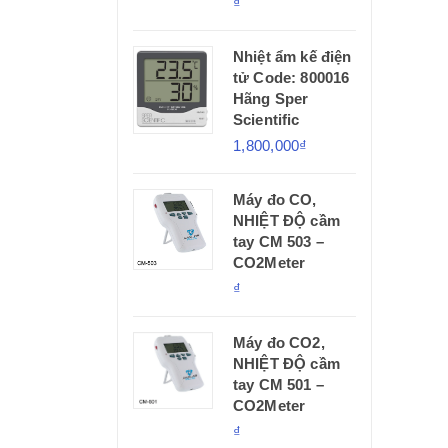
₫
Nhiệt ẩm kế điện
tử Code: 800016
Hãng Sper
Scientific
1,800,000₫
Máy đo CO,
NHIỆT ĐỘ cầm
tay CM 503 –
CO2Meter
₫
Máy đo CO2,
NHIỆT ĐỘ cầm
tay CM 501 –
CO2Meter
₫