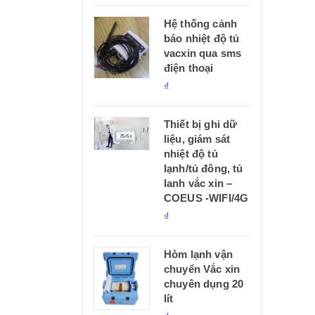
Hệ thống cảnh
báo nhiệt độ tủ
vacxin qua sms
điện thoại
₫
Thiết bị ghi dữ
liệu, giám sát
nhiệt độ tủ
lạnh/tủ đông, tủ
lanh vắc xin –
COEUS -WIFI/4G
₫
Hòm lạnh vận
chuyển Vắc xin
chuyên dụng 20
lít