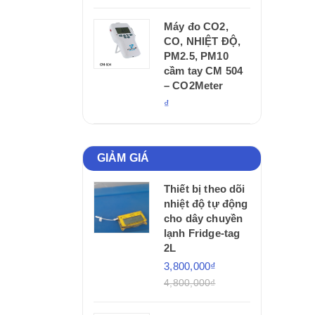
Máy đo CO2,
CO, NHIỆT ĐỘ,
PM2.5, PM10
cầm tay CM 504
– CO2Meter
₫
GIẢM GIÁ
Thiết bị theo dõi
nhiệt độ tự động
cho dây chuyền
lạnh Fridge-tag
2L
3,800,000₫
4,800,000₫