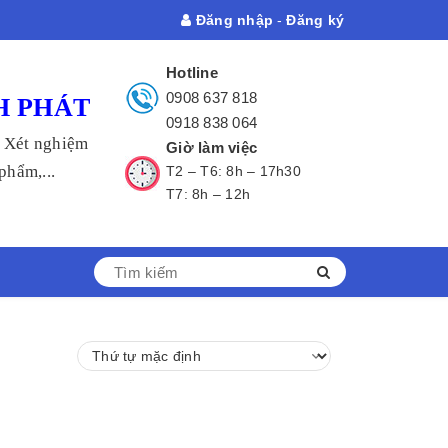
Đăng nhập
-
Đăng ký
Hotline
0908 637 818
H PHÁT
0918 838 064
- Xét nghiệm
Giờ làm việc
hẩm,...
T2 – T6: 8h – 17h30
T7: 8h – 12h