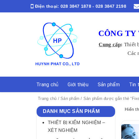
Điện thoại:
028 3847 1878 - 028 3847 2198
CÔNG TY 
Cung cấp
:
Thiết 
Các ngành Y
Trang chủ
Giới thiệu
Sản phẩm
Tin 
Trang chủ
/
Sản phẩm
/ Sản phẩm được gắn thẻ “Fixe
Hiển t
DANH MỤC SẢN PHẨM
THIẾT BỊ KIỂM NGHIỆM –
XÉT NGHIỆM