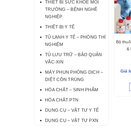
THIẾT BỊ SỨC KHỎE MÔI
TRƯỜNG – BỆNH NGHỀ
NGHIỆP
THIẾT BỊ Y TẾ
TỦ LẠNH Y TẾ – PHÒNG THÍ
Bộ thuốc
NGHIỆM
& 
TỦ LƯU TRỮ – BẢO QUẢN
VẮC-XIN
Giá b
MÁY PHUN PHÒNG DỊCH –
DIỆT CÔN TRÙNG
HÓA CHẤT – SINH PHẨM
HÓA CHẤT PTN
DỤNG CỤ – VẬT TƯ Y TẾ
DỤNG CỤ – VẬT TƯ PXN