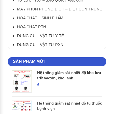
TỦ LƯU TRỮ – BẢO QUẢN VẮC-XIN
MÁY PHUN PHÒNG DỊCH – DIỆT CÔN TRÙNG
HÓA CHẤT – SINH PHẨM
HÓA CHẤT PTN
DỤNG CỤ – VẬT TƯ Y TẾ
DỤNG CỤ – VẬT TƯ PXN
SẢN PHẨM MỚI
Hệ thống giám sát nhiệt độ kho lưu
trữ vacxin, kho lạnh
₫
Hệ thống giám sát nhiệt độ tủ thuốc
bệnh viện