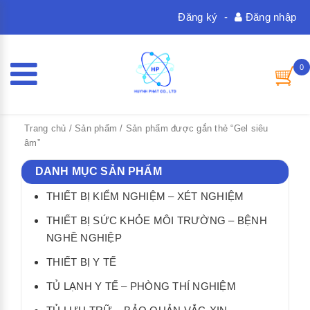
Đăng ký
-
Đăng nhập
0
Trang chủ
/
Sản phẩm
/ Sản phẩm được gắn thẻ “Gel siêu
âm”
DANH MỤC SẢN PHẨM
THIẾT BỊ KIỂM NGHIỆM – XÉT NGHIỆM
THIẾT BỊ SỨC KHỎE MÔI TRƯỜNG – BỆNH
NGHỀ NGHIỆP
THIẾT BỊ Y TẾ
TỦ LẠNH Y TẾ – PHÒNG THÍ NGHIỆM