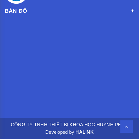
BẢN ĐỒ
CÔNG TY TNHH THIẾT BỊ KHOA HỌC HUỲNH PHÁT.
Developed by
HALINK