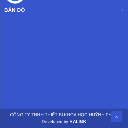
BẢN ĐỒ
CÔNG TY TNHH THIẾT BỊ KHOA HỌC HUỲNH PHÁT.
Developed by
HALINK