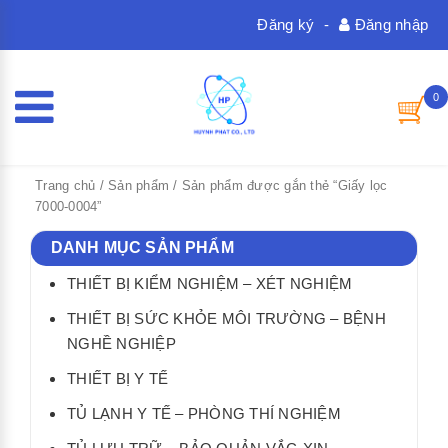
Đăng ký
-
Đăng nhập
0
Trang chủ
/
Sản phẩm
/ Sản phẩm được gắn thẻ “Giấy lọc
7000-0004”
DANH MỤC SẢN PHẨM
THIẾT BỊ KIỂM NGHIỆM – XÉT NGHIỆM
THIẾT BỊ SỨC KHỎE MÔI TRƯỜNG – BỆNH
NGHỀ NGHIỆP
THIẾT BỊ Y TẾ
TỦ LẠNH Y TẾ – PHÒNG THÍ NGHIỆM