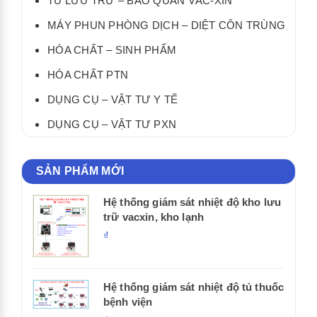
TỦ LƯU TRỮ – BẢO QUẢN VẮC-XIN
MÁY PHUN PHÒNG DỊCH – DIỆT CÔN TRÙNG
HÓA CHẤT – SINH PHẨM
HÓA CHẤT PTN
DỤNG CỤ – VẬT TƯ Y TẾ
DỤNG CỤ – VẬT TƯ PXN
SẢN PHẨM MỚI
Hệ thống giám sát nhiệt độ kho lưu
trữ vacxin, kho lạnh
₫
Hệ thống giám sát nhiệt độ tủ thuốc
bệnh viện