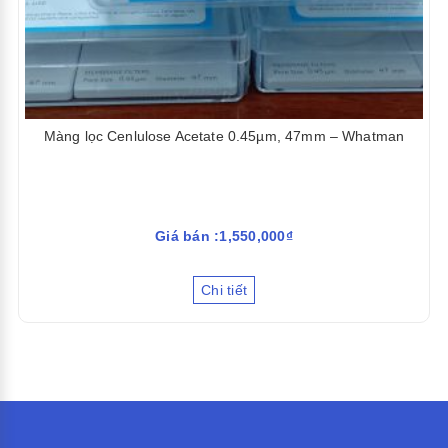
Màng lọc Cenlulose Acetate 0.45µm, 47mm – Whatman
Giá bán :1,550,000₫
Chi tiết