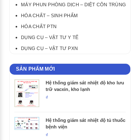
MÁY PHUN PHÒNG DỊCH – DIỆT CÔN TRÙNG
HÓA CHẤT – SINH PHẨM
HÓA CHẤT PTN
DỤNG CỤ – VẬT TƯ Y TẾ
DỤNG CỤ – VẬT TƯ PXN
SẢN PHẨM MỚI
Hệ thống giám sát nhiệt độ kho lưu
trữ vacxin, kho lạnh
₫
Hệ thống giám sát nhiệt độ tủ thuốc
bệnh viện
₫