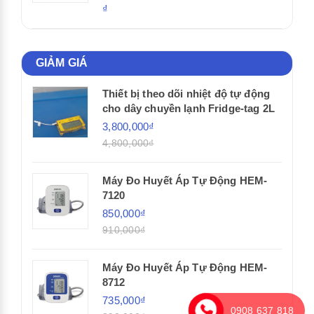
₫
GIẢM GIÁ
Thiết bị theo dõi nhiệt độ tự động
cho dây chuyền lạnh Fridge-tag 2L
3,800,000₫
4,800,000₫
Máy Đo Huyết Áp Tự Động HEM-
7120
850,000₫
910,000₫
Máy Đo Huyết Áp Tự Động HEM-
8712
735,000₫
0908 637 818