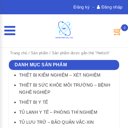
Đăng ký
-
Đăng nhập
0
Trang chủ
/
Sản phẩm
/ Sản phẩm được gắn thẻ “Hettich”
DANH MỤC SẢN PHẨM
THIẾT BỊ KIỂM NGHIỆM – XÉT NGHIỆM
THIẾT BỊ SỨC KHỎE MÔI TRƯỜNG – BỆNH
NGHỀ NGHIỆP
THIẾT BỊ Y TẾ
TỦ LẠNH Y TẾ – PHÒNG THÍ NGHIỆM
TỦ LƯU TRỮ – BẢO QUẢN VẮC-XIN