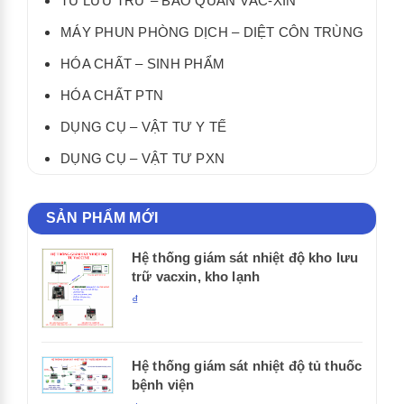
TỦ LƯU TRỮ – BẢO QUẢN VẮC-XIN
MÁY PHUN PHÒNG DỊCH – DIỆT CÔN TRÙNG
HÓA CHẤT – SINH PHẨM
HÓA CHẤT PTN
DỤNG CỤ – VẬT TƯ Y TẾ
DỤNG CỤ – VẬT TƯ PXN
SẢN PHẨM MỚI
Hệ thống giám sát nhiệt độ kho lưu
trữ vacxin, kho lạnh
₫
Hệ thống giám sát nhiệt độ tủ thuốc
bệnh viện