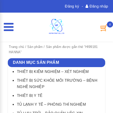
Đăng ký
-
Đăng nhập
0
Trang chủ
/
Sản phẩm
/ Sản phẩm được gắn thẻ “HI99181
HANNA”
DANH MỤC SẢN PHẨM
THIẾT BỊ KIỂM NGHIỆM – XÉT NGHIỆM
THIẾT BỊ SỨC KHỎE MÔI TRƯỜNG – BỆNH
NGHỀ NGHIỆP
THIẾT BỊ Y TẾ
TỦ LẠNH Y TẾ – PHÒNG THÍ NGHIỆM