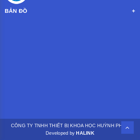
BẢN ĐỒ
CÔNG TY TNHH THIẾT BỊ KHOA HỌC HUỲNH PHÁT.
Developed by
HALINK