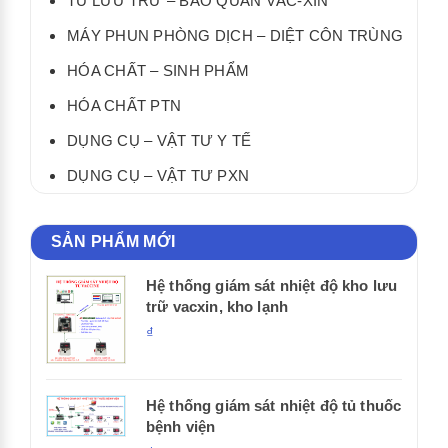
TỦ LƯU TRỮ – BẢO QUẢN VẮC-XIN
MÁY PHUN PHÒNG DỊCH – DIỆT CÔN TRÙNG
HÓA CHẤT – SINH PHẨM
HÓA CHẤT PTN
DỤNG CỤ – VẬT TƯ Y TẾ
DỤNG CỤ – VẬT TƯ PXN
SẢN PHẨM MỚI
Hệ thống giám sát nhiệt độ kho lưu
trữ vacxin, kho lạnh
₫
Hệ thống giám sát nhiệt độ tủ thuốc
bệnh viện