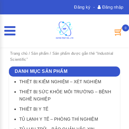
Đăng ký
-
Đăng nhập
0
Trang chủ
/
Sản phẩm
/ Sản phẩm được gắn thẻ “Industrial
Scientific”
DANH MỤC SẢN PHẨM
THIẾT BỊ KIỂM NGHIỆM – XÉT NGHIỆM
THIẾT BỊ SỨC KHỎE MÔI TRƯỜNG – BỆNH
NGHỀ NGHIỆP
THIẾT BỊ Y TẾ
TỦ LẠNH Y TẾ – PHÒNG THÍ NGHIỆM