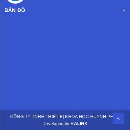
BẢN ĐỒ
CÔNG TY TNHH THIẾT BỊ KHOA HỌC HUỲNH PHÁT.
Developed by
HALINK