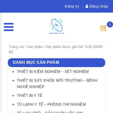
Đăng ký
-
Đăng nhập
0
Trang chủ
/
Sản phẩm
/ Sản phẩm được gắn thẻ “LCB-0183B-
B2”
DANH MỤC SẢN PHẨM
THIẾT BỊ KIỂM NGHIỆM – XÉT NGHIỆM
THIẾT BỊ SỨC KHỎE MÔI TRƯỜNG – BỆNH
NGHỀ NGHIỆP
THIẾT BỊ Y TẾ
TỦ LẠNH Y TẾ – PHÒNG THÍ NGHIỆM