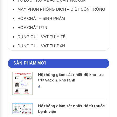
TỦ LƯU TRỮ – BẢO QUẢN VẮC-XIN
MÁY PHUN PHÒNG DỊCH – DIỆT CÔN TRÙNG
HÓA CHẤT – SINH PHẨM
HÓA CHẤT PTN
DỤNG CỤ – VẬT TƯ Y TẾ
DỤNG CỤ – VẬT TƯ PXN
SẢN PHẨM MỚI
Hệ thống giám sát nhiệt độ kho lưu
trữ vacxin, kho lạnh
₫
Hệ thống giám sát nhiệt độ tủ thuốc
bệnh viện