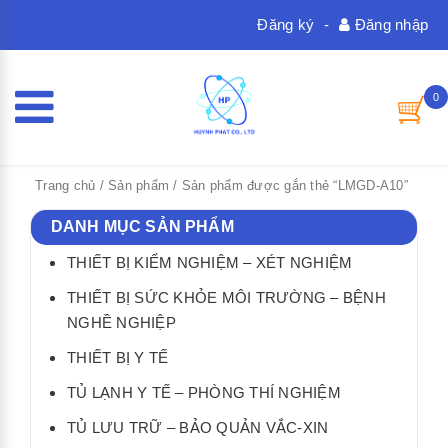
Đăng ký
-
Đăng nhập
0
Trang chủ
/
Sản phẩm
/ Sản phẩm được gắn thẻ “LMGD-A10”
DANH MỤC SẢN PHẨM
THIẾT BỊ KIỂM NGHIỆM – XÉT NGHIỆM
THIẾT BỊ SỨC KHỎE MÔI TRƯỜNG – BỆNH
NGHỀ NGHIỆP
THIẾT BỊ Y TẾ
TỦ LẠNH Y TẾ – PHÒNG THÍ NGHIỆM
TỦ LƯU TRỮ – BẢO QUẢN VẮC-XIN