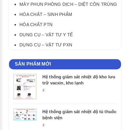
MÁY PHUN PHÒNG DỊCH – DIỆT CÔN TRÙNG
HÓA CHẤT – SINH PHẨM
HÓA CHẤT PTN
DỤNG CỤ – VẬT TƯ Y TẾ
DỤNG CỤ – VẬT TƯ PXN
SẢN PHẨM MỚI
Hệ thống giám sát nhiệt độ kho lưu
trữ vacxin, kho lạnh
₫
Hệ thống giám sát nhiệt độ tủ thuốc
bệnh viện
₫