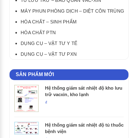
TỦ LƯU TRỮ – BẢO QUẢN VẮC-XIN
MÁY PHUN PHÒNG DỊCH – DIỆT CÔN TRÙNG
HÓA CHẤT – SINH PHẨM
HÓA CHẤT PTN
DỤNG CỤ – VẬT TƯ Y TẾ
DỤNG CỤ – VẬT TƯ PXN
SẢN PHẨM MỚI
Hệ thống giám sát nhiệt độ kho lưu
trữ vacxin, kho lạnh
₫
Hệ thống giám sát nhiệt độ tủ thuốc
bệnh viện