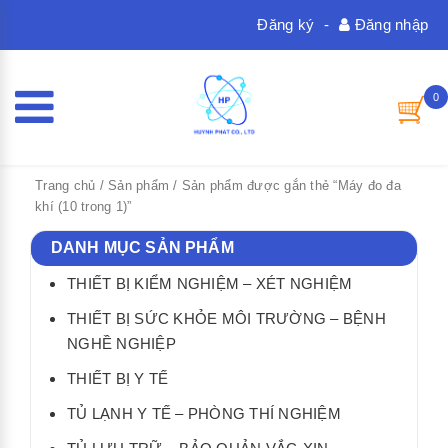
Đăng ký
-
Đăng nhập
0
Trang chủ
/
Sản phẩm
/ Sản phẩm được gắn thẻ “Máy đo đa
khí (10 trong 1)”
DANH MỤC SẢN PHẨM
THIẾT BỊ KIỂM NGHIỆM – XÉT NGHIỆM
THIẾT BỊ SỨC KHỎE MÔI TRƯỜNG – BỆNH
NGHỀ NGHIỆP
THIẾT BỊ Y TẾ
TỦ LẠNH Y TẾ – PHÒNG THÍ NGHIỆM