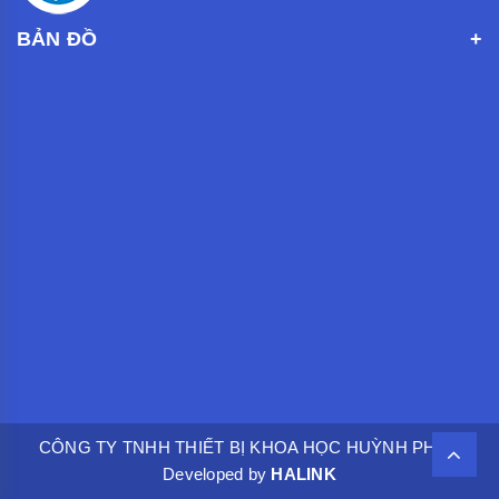
BẢN ĐỒ
CÔNG TY TNHH THIẾT BỊ KHOA HỌC HUỲNH PHÁT.
Developed by
HALINK