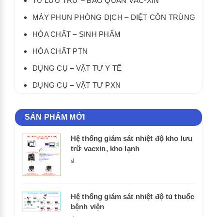
TỦ LƯU TRỮ – BẢO QUẢN VẮC-XIN
MÁY PHUN PHÒNG DỊCH – DIỆT CÔN TRÙNG
HÓA CHẤT – SINH PHẨM
HÓA CHẤT PTN
DỤNG CỤ – VẬT TƯ Y TẾ
DỤNG CỤ – VẬT TƯ PXN
SẢN PHẨM MỚI
Hệ thống giám sát nhiệt độ kho lưu
trữ vacxin, kho lạnh
₫
Hệ thống giám sát nhiệt độ tủ thuốc
bệnh viện