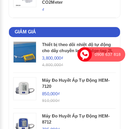
CO2Meter
₫
GIẢM GIÁ
Thiết bị theo dõi nhiệt độ tự động
cho dây chuyền lạnh Fridge-tag 2L
0908 637 818
3,800,000₫
4,800,000₫
Máy Đo Huyết Áp Tự Động HEM-
7120
850,000₫
910,000₫
Máy Đo Huyết Áp Tự Động HEM-
8712