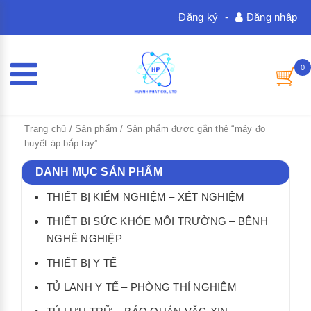
Đăng ký
-
Đăng nhập
0
Trang chủ
/
Sản phẩm
/ Sản phẩm được gắn thẻ “máy đo
huyết áp bắp tay”
DANH MỤC SẢN PHẨM
THIẾT BỊ KIỂM NGHIỆM – XÉT NGHIỆM
THIẾT BỊ SỨC KHỎE MÔI TRƯỜNG – BỆNH
NGHỀ NGHIỆP
THIẾT BỊ Y TẾ
TỦ LẠNH Y TẾ – PHÒNG THÍ NGHIỆM