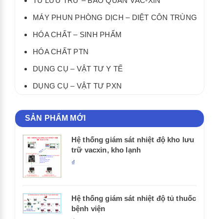
TỦ LƯU TRỮ – BẢO QUẢN VẮC-XIN
MÁY PHUN PHÒNG DỊCH – DIỆT CÔN TRÙNG
HÓA CHẤT – SINH PHẨM
HÓA CHẤT PTN
DỤNG CỤ – VẬT TƯ Y TẾ
DỤNG CỤ – VẬT TƯ PXN
SẢN PHẨM MỚI
Hệ thống giám sát nhiệt độ kho lưu
trữ vacxin, kho lạnh
₫
Hệ thống giám sát nhiệt độ tủ thuốc
bệnh viện