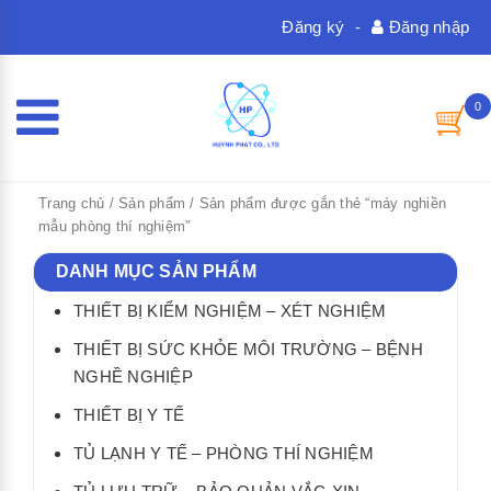
Đăng ký
-
Đăng nhập
0
Trang chủ
/
Sản phẩm
/ Sản phẩm được gắn thẻ “máy nghiền
mẫu phòng thí nghiệm”
DANH MỤC SẢN PHẨM
THIẾT BỊ KIỂM NGHIỆM – XÉT NGHIỆM
THIẾT BỊ SỨC KHỎE MÔI TRƯỜNG – BỆNH
NGHỀ NGHIỆP
THIẾT BỊ Y TẾ
TỦ LẠNH Y TẾ – PHÒNG THÍ NGHIỆM