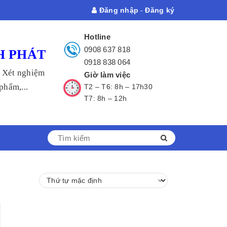
Đăng nhập
-
Đăng ký
Hotline
0908 637 818
H PHÁT
0918 838 064
- Xét nghiệm
Giờ làm việc
hẩm,...
T2 – T6: 8h – 17h30
T7: 8h – 12h