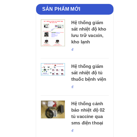
SẢN PHẨM MỚI
Hệ thống giám
sát nhiệt độ kho
lưu trữ vacxin,
kho lạnh
₫
Hệ thống giám
sát nhiệt độ tủ
thuốc bệnh viện
₫
Hệ thống cảnh
báo nhiệt độ 02
tủ vaccine qua
sms điện thoại
₫