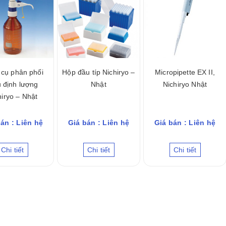
cụ phân phối
Hộp đầu típ Nichiryo –
Micropipette EX II,
 định lượng
Nhật
Nichiryo Nhật
hiryo – Nhật
án : Liên hệ
Giá bán : Liên hệ
Giá bán : Liên hệ
Chi tiết
Chi tiết
Chi tiết