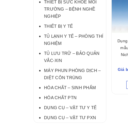
THIẾT BỊ SỨC KHỎE MÔI
TRƯỜNG – BỆNH NGHỀ
NGHIỆP
THIẾT BỊ Y TẾ
TỦ LẠNH Y TẾ – PHÒNG THÍ
Dụng 
NGHIỆM
mẫu
TỦ LƯU TRỮ – BẢO QUẢN
Nic
VẮC-XIN
Giá b
MÁY PHUN PHÒNG DỊCH –
DIỆT CÔN TRÙNG
HÓA CHẤT – SINH PHẨM
HÓA CHẤT PTN
DỤNG CỤ – VẬT TƯ Y TẾ
DỤNG CỤ – VẬT TƯ PXN