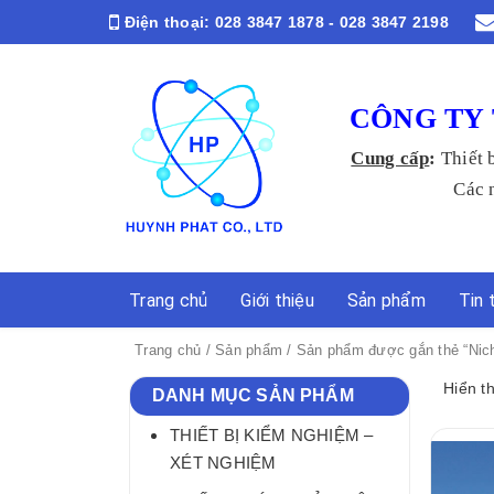
Điện thoại:
028 3847 1878 - 028 3847 2198
CÔNG TY 
Cung cấp
:
Thiết 
Các ngành Y
Trang chủ
Giới thiệu
Sản phẩm
Tin 
Trang chủ
/
Sản phẩm
/ Sản phẩm được gắn thẻ “Nich
Hiển t
DANH MỤC SẢN PHẨM
THIẾT BỊ KIỂM NGHIỆM –
XÉT NGHIỆM