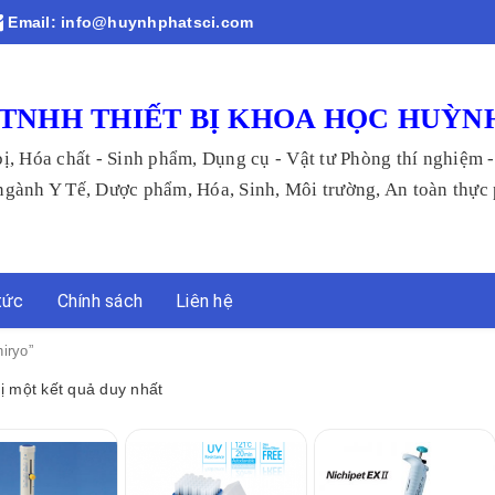
Email:
info@huynhphatsci.com
TNHH THIẾT BỊ KHOA HỌC HUỲN
bị, Hóa chất - Sinh phẩm, Dụng cụ - Vật tư Phòng thí nghiệm 
 Tế, Dược phẩm, Hóa, Sinh, Môi trường, An toàn thực p
tức
Chính sách
Liên hệ
iryo”
hị một kết quả duy nhất