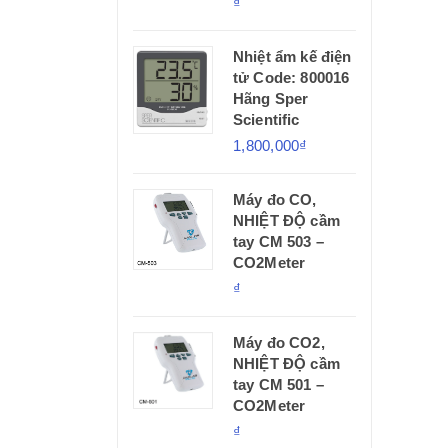
₫
Nhiệt ẩm kế điện
tử Code: 800016
Hãng Sper
Scientific
1,800,000₫
Máy đo CO,
NHIỆT ĐỘ cầm
tay CM 503 –
CO2Meter
₫
Máy đo CO2,
NHIỆT ĐỘ cầm
tay CM 501 –
CO2Meter
₫