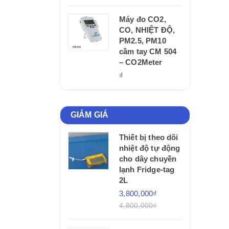
Máy đo CO2,
CO, NHIỆT ĐỘ,
PM2.5, PM10
cầm tay CM 504
– CO2Meter
₫
GIẢM GIÁ
Thiết bị theo dõi
nhiệt độ tự động
cho dây chuyền
lạnh Fridge-tag
2L
3,800,000₫
4,800,000₫