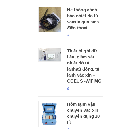
Hệ thống cảnh
báo nhiệt độ tủ
vacxin qua sms
điện thoại
₫
Thiết bị ghi dữ
liệu, giám sát
nhiệt độ tủ
lạnh/tủ đông, tủ
lanh vắc xin –
COEUS -WIFI/4G
₫
Hòm lạnh vận
chuyển Vắc xin
chuyên dụng 20
lít