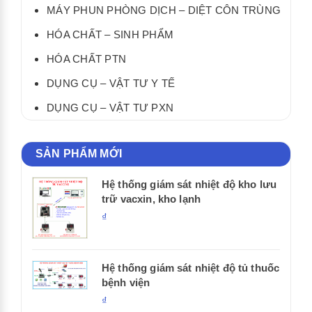
MÁY PHUN PHÒNG DỊCH – DIỆT CÔN TRÙNG
HÓA CHẤT – SINH PHẨM
HÓA CHẤT PTN
DỤNG CỤ – VẬT TƯ Y TẾ
DỤNG CỤ – VẬT TƯ PXN
SẢN PHẨM MỚI
Hệ thống giám sát nhiệt độ kho lưu
trữ vacxin, kho lạnh
₫
Hệ thống giám sát nhiệt độ tủ thuốc
bệnh viện
₫