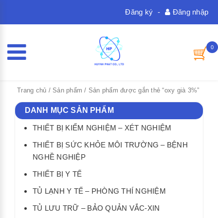
Đăng ký
-
Đăng nhập
0
Trang chủ
/
Sản phẩm
/ Sản phẩm được gắn thẻ “oxy già 3%”
DANH MỤC SẢN PHẨM
THIẾT BỊ KIỂM NGHIỆM – XÉT NGHIỆM
THIẾT BỊ SỨC KHỎE MÔI TRƯỜNG – BỆNH
NGHỀ NGHIỆP
THIẾT BỊ Y TẾ
TỦ LẠNH Y TẾ – PHÒNG THÍ NGHIỆM
TỦ LƯU TRỮ – BẢO QUẢN VẮC-XIN