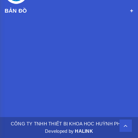
BẢN ĐỒ
CÔNG TY TNHH THIẾT BỊ KHOA HỌC HUỲNH PHÁT.
Developed by
HALINK