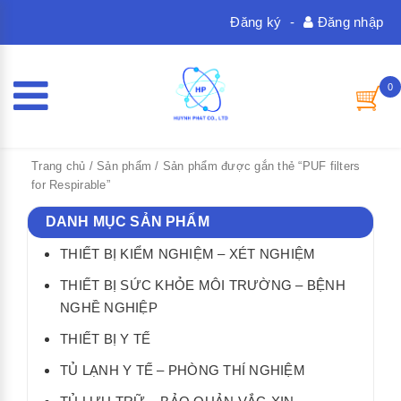
Đăng ký
-
Đăng nhập
0
Trang chủ
/
Sản phẩm
/ Sản phẩm được gắn thẻ “PUF filters
for Respirable”
DANH MỤC SẢN PHẨM
THIẾT BỊ KIỂM NGHIỆM – XÉT NGHIỆM
THIẾT BỊ SỨC KHỎE MÔI TRƯỜNG – BỆNH
NGHỀ NGHIỆP
THIẾT BỊ Y TẾ
TỦ LẠNH Y TẾ – PHÒNG THÍ NGHIỆM