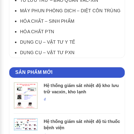
TỦ LƯU TRỮ – BẢO QUẢN VẮC-XIN
MÁY PHUN PHÒNG DỊCH – DIỆT CÔN TRÙNG
HÓA CHẤT – SINH PHẨM
HÓA CHẤT PTN
DỤNG CỤ – VẬT TƯ Y TẾ
DỤNG CỤ – VẬT TƯ PXN
SẢN PHẨM MỚI
Hệ thống giám sát nhiệt độ kho lưu
trữ vacxin, kho lạnh
₫
Hệ thống giám sát nhiệt độ tủ thuốc
bệnh viện