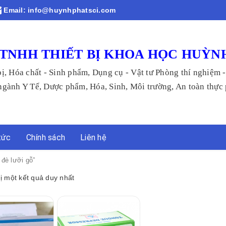
Email:
info@huynhphatsci.com
TNHH THIẾT BỊ KHOA HỌC HUỲN
bị, Hóa chất - Sinh phẩm, Dụng cụ - Vật tư Phòng thí nghiệm 
 Tế, Dược phẩm, Hóa, Sinh, Môi trường, An toàn thực p
tức
Chính sách
Liên hệ
đè lưỡi gỗ”
hị một kết quả duy nhất