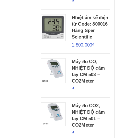
₫
Nhiệt ẩm kế điện
tử Code: 800016
Hãng Sper
Scientific
1,800,000₫
Máy đo CO,
NHIỆT ĐỘ cầm
tay CM 503 –
CO2Meter
₫
Máy đo CO2,
NHIỆT ĐỘ cầm
tay CM 501 –
CO2Meter
₫