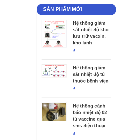
SẢN PHẨM MỚI
Hệ thống giám
sát nhiệt độ kho
lưu trữ vacxin,
kho lạnh
₫
Hệ thống giám
sát nhiệt độ tủ
thuốc bệnh viện
₫
Hệ thống cảnh
báo nhiệt độ 02
tủ vaccine qua
sms điện thoại
₫