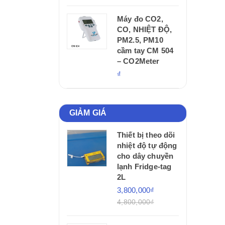
Máy đo CO2,
CO, NHIỆT ĐỘ,
PM2.5, PM10
cầm tay CM 504
– CO2Meter
₫
GIẢM GIÁ
Thiết bị theo dõi
nhiệt độ tự động
cho dây chuyền
lạnh Fridge-tag
2L
3,800,000₫
4,800,000₫