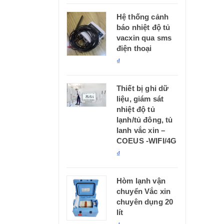
Hệ thống cảnh
báo nhiệt độ tủ
vacxin qua sms
điện thoại
₫
Thiết bị ghi dữ
liệu, giám sát
nhiệt độ tủ
lạnh/tủ đông, tủ
lanh vắc xin –
COEUS -WIFI/4G
₫
Hòm lạnh vận
chuyển Vắc xin
chuyên dụng 20
lít