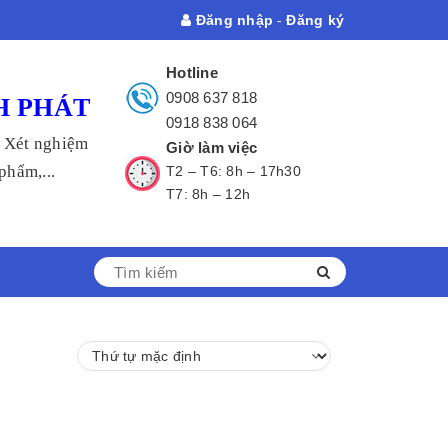
Đăng nhập
-
Đăng ký
Hotline
0908 637 818
H PHÁT
0918 838 064
- Xét nghiệm
Giờ làm việc
hẩm,...
T2 – T6: 8h – 17h30
T7: 8h – 12h