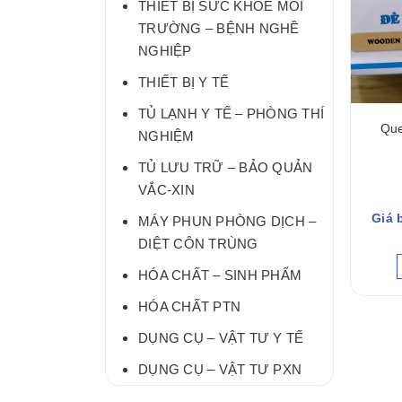
THIẾT BỊ SỨC KHỎE MÔI
TRƯỜNG – BỆNH NGHỀ
NGHIỆP
THIẾT BỊ Y TẾ
TỦ LẠNH Y TẾ – PHÒNG THÍ
Que
NGHIỆM
TỦ LƯU TRỮ – BẢO QUẢN
VẮC-XIN
Giá 
MÁY PHUN PHÒNG DỊCH –
DIỆT CÔN TRÙNG
HÓA CHẤT – SINH PHẨM
HÓA CHẤT PTN
DỤNG CỤ – VẬT TƯ Y TẾ
DỤNG CỤ – VẬT TƯ PXN