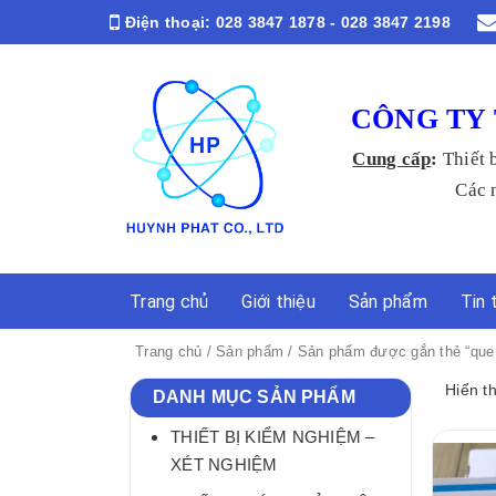
Điện thoại:
028 3847 1878 - 028 3847 2198
CÔNG TY 
Cung cấp
:
Thiết 
Các ngành Y
Trang chủ
Giới thiệu
Sản phẩm
Tin 
Trang chủ
/
Sản phẩm
/ Sản phẩm được gắn thẻ “que 
Hiển t
DANH MỤC SẢN PHẨM
THIẾT BỊ KIỂM NGHIỆM –
XÉT NGHIỆM