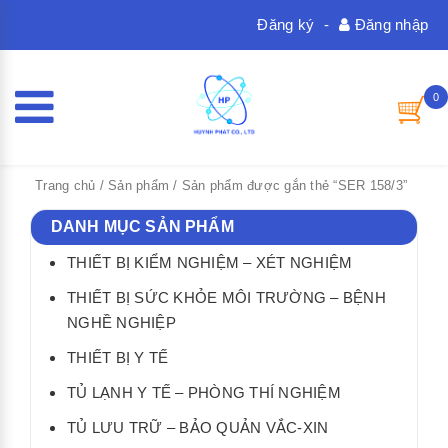
Đăng ký
-
Đăng nhập
0
Trang chủ
/
Sản phẩm
/ Sản phẩm được gắn thẻ “SER 158/3”
DANH MỤC SẢN PHẨM
THIẾT BỊ KIỂM NGHIỆM – XÉT NGHIỆM
THIẾT BỊ SỨC KHỎE MÔI TRƯỜNG – BỆNH
NGHỀ NGHIỆP
THIẾT BỊ Y TẾ
TỦ LẠNH Y TẾ – PHÒNG THÍ NGHIỆM
TỦ LƯU TRỮ – BẢO QUẢN VẮC-XIN