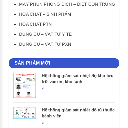
MÁY PHUN PHÒNG DỊCH – DIỆT CÔN TRÙNG
HÓA CHẤT – SINH PHẨM
HÓA CHẤT PTN
DỤNG CỤ – VẬT TƯ Y TẾ
DỤNG CỤ – VẬT TƯ PXN
SẢN PHẨM MỚI
Hệ thống giám sát nhiệt độ kho lưu
trữ vacxin, kho lạnh
₫
Hệ thống giám sát nhiệt độ tủ thuốc
bệnh viện
₫