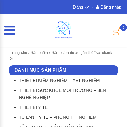
Đăng ký
-
Đăng nhập
0
Trang chủ
/
Sản phẩm
/ Sản phẩm được gắn thẻ “spirobank
G”
DANH MỤC SẢN PHẨM
THIẾT BỊ KIỂM NGHIỆM – XÉT NGHIỆM
THIẾT BỊ SỨC KHỎE MÔI TRƯỜNG – BỆNH
NGHỀ NGHIỆP
THIẾT BỊ Y TẾ
TỦ LẠNH Y TẾ – PHÒNG THÍ NGHIỆM