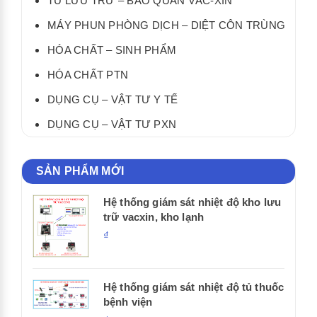
TỦ LƯU TRỮ – BẢO QUẢN VẮC-XIN
MÁY PHUN PHÒNG DỊCH – DIỆT CÔN TRÙNG
HÓA CHẤT – SINH PHẨM
HÓA CHẤT PTN
DỤNG CỤ – VẬT TƯ Y TẾ
DỤNG CỤ – VẬT TƯ PXN
SẢN PHẨM MỚI
Hệ thống giám sát nhiệt độ kho lưu
trữ vacxin, kho lạnh
₫
Hệ thống giám sát nhiệt độ tủ thuốc
bệnh viện