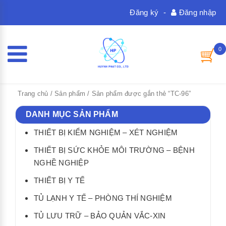
Đăng ký
-
Đăng nhập
0
Trang chủ
/
Sản phẩm
/ Sản phẩm được gắn thẻ “TC-96”
DANH MỤC SẢN PHẨM
THIẾT BỊ KIỂM NGHIỆM – XÉT NGHIỆM
THIẾT BỊ SỨC KHỎE MÔI TRƯỜNG – BỆNH
NGHỀ NGHIỆP
THIẾT BỊ Y TẾ
TỦ LẠNH Y TẾ – PHÒNG THÍ NGHIỆM
TỦ LƯU TRỮ – BẢO QUẢN VẮC-XIN