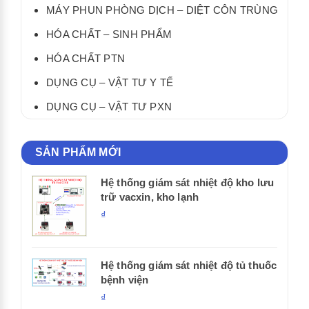
MÁY PHUN PHÒNG DỊCH – DIỆT CÔN TRÙNG
HÓA CHẤT – SINH PHẨM
HÓA CHẤT PTN
DỤNG CỤ – VẬT TƯ Y TẾ
DỤNG CỤ – VẬT TƯ PXN
SẢN PHẨM MỚI
Hệ thống giám sát nhiệt độ kho lưu
trữ vacxin, kho lạnh
₫
Hệ thống giám sát nhiệt độ tủ thuốc
bệnh viện
₫