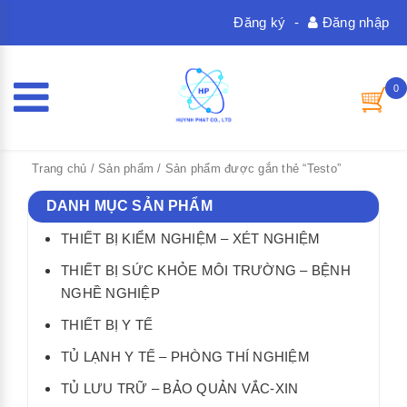
Đăng ký
-
Đăng nhập
0
Trang chủ
/
Sản phẩm
/ Sản phẩm được gắn thẻ “Testo”
DANH MỤC SẢN PHẨM
THIẾT BỊ KIỂM NGHIỆM – XÉT NGHIỆM
THIẾT BỊ SỨC KHỎE MÔI TRƯỜNG – BỆNH
NGHỀ NGHIỆP
THIẾT BỊ Y TẾ
TỦ LẠNH Y TẾ – PHÒNG THÍ NGHIỆM
TỦ LƯU TRỮ – BẢO QUẢN VẮC-XIN