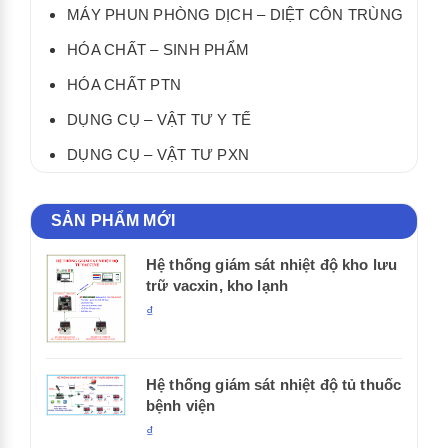
MÁY PHUN PHÒNG DỊCH – DIỆT CÔN TRÙNG
HÓA CHẤT – SINH PHẨM
HÓA CHẤT PTN
DỤNG CỤ – VẬT TƯ Y TẾ
DỤNG CỤ – VẬT TƯ PXN
SẢN PHẨM MỚI
Hệ thống giám sát nhiệt độ kho lưu
trữ vacxin, kho lạnh
₫
Hệ thống giám sát nhiệt độ tủ thuốc
bệnh viện
₫