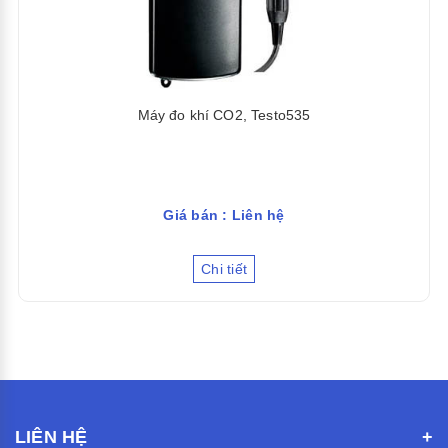
Máy đo khí CO2, Testo535
Giá bán : Liên hệ
Chi tiết
LIÊN HỆ