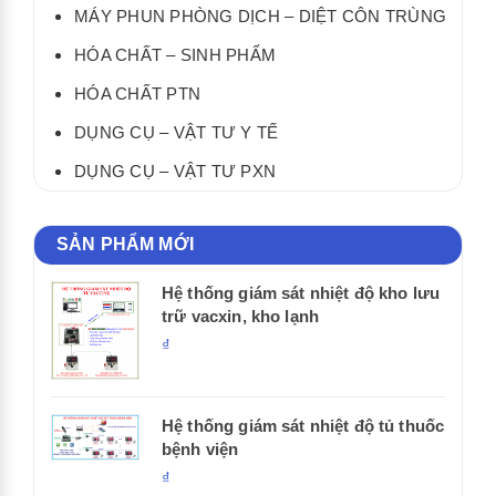
MÁY PHUN PHÒNG DỊCH – DIỆT CÔN TRÙNG
HÓA CHẤT – SINH PHẨM
HÓA CHẤT PTN
DỤNG CỤ – VẬT TƯ Y TẾ
DỤNG CỤ – VẬT TƯ PXN
SẢN PHẨM MỚI
Hệ thống giám sát nhiệt độ kho lưu
trữ vacxin, kho lạnh
₫
Hệ thống giám sát nhiệt độ tủ thuốc
bệnh viện
₫