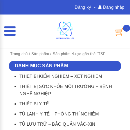
Đăng ký
-
Đăng nhập
0
Trang chủ
/
Sản phẩm
/ Sản phẩm được gắn thẻ “TSI”
DANH MỤC SẢN PHẨM
THIẾT BỊ KIỂM NGHIỆM – XÉT NGHIỆM
THIẾT BỊ SỨC KHỎE MÔI TRƯỜNG – BỆNH
NGHỀ NGHIỆP
THIẾT BỊ Y TẾ
TỦ LẠNH Y TẾ – PHÒNG THÍ NGHIỆM
TỦ LƯU TRỮ – BẢO QUẢN VẮC-XIN