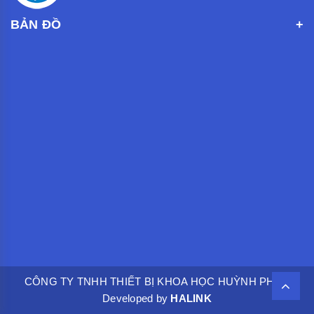
BẢN ĐỒ
CÔNG TY TNHH THIẾT BỊ KHOA HỌC HUỲNH PHÁT.
Developed by
HALINK