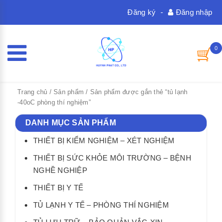
Đăng ký
-
Đăng nhập
0
Trang chủ
/
Sản phẩm
/ Sản phẩm được gắn thẻ “tủ lạnh
-40oC phòng thí nghiệm”
DANH MỤC SẢN PHẨM
THIẾT BỊ KIỂM NGHIỆM – XÉT NGHIỆM
THIẾT BỊ SỨC KHỎE MÔI TRƯỜNG – BỆNH
NGHỀ NGHIỆP
THIẾT BỊ Y TẾ
TỦ LẠNH Y TẾ – PHÒNG THÍ NGHIỆM