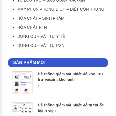
TỦ LƯU TRỮ – BẢO QUẢN VẮC-XIN
MÁY PHUN PHÒNG DỊCH – DIỆT CÔN TRÙNG
HÓA CHẤT – SINH PHẨM
HÓA CHẤT PTN
DỤNG CỤ – VẬT TƯ Y TẾ
DỤNG CỤ – VẬT TƯ PXN
SẢN PHẨM MỚI
Hệ thống giám sát nhiệt độ kho lưu
trữ vacxin, kho lạnh
₫
Hệ thống giám sát nhiệt độ tủ thuốc
bệnh viện