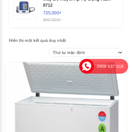
8712
735,000₫
890,000₫
Hiển thị một kết quả duy nhất
0908 637 818