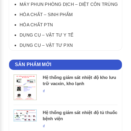
MÁY PHUN PHÒNG DỊCH – DIỆT CÔN TRÙNG
HÓA CHẤT – SINH PHẨM
HÓA CHẤT PTN
DỤNG CỤ – VẬT TƯ Y TẾ
DỤNG CỤ – VẬT TƯ PXN
SẢN PHẨM MỚI
Hệ thống giám sát nhiệt độ kho lưu
trữ vacxin, kho lạnh
₫
Hệ thống giám sát nhiệt độ tủ thuốc
bệnh viện
₫