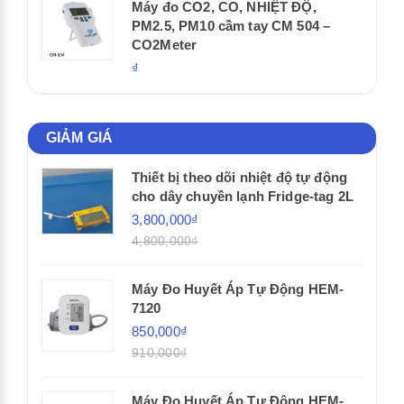
Máy đo CO2, CO, NHIỆT ĐỘ,
PM2.5, PM10 cầm tay CM 504 –
CO2Meter
₫
GIẢM GIÁ
Thiết bị theo dõi nhiệt độ tự động
cho dây chuyền lạnh Fridge-tag 2L
3,800,000₫
4,800,000₫
Máy Đo Huyết Áp Tự Động HEM-
7120
850,000₫
910,000₫
Máy Đo Huyết Áp Tự Động HEM-