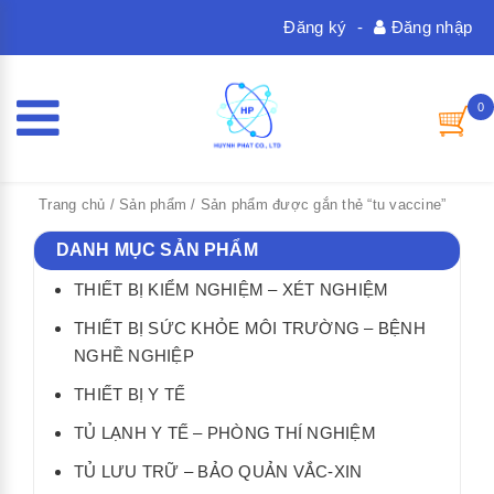
Đăng ký
-
Đăng nhập
0
Trang chủ
/
Sản phẩm
/ Sản phẩm được gắn thẻ “tu vaccine”
DANH MỤC SẢN PHẨM
THIẾT BỊ KIỂM NGHIỆM – XÉT NGHIỆM
THIẾT BỊ SỨC KHỎE MÔI TRƯỜNG – BỆNH
NGHỀ NGHIỆP
THIẾT BỊ Y TẾ
TỦ LẠNH Y TẾ – PHÒNG THÍ NGHIỆM
TỦ LƯU TRỮ – BẢO QUẢN VẮC-XIN