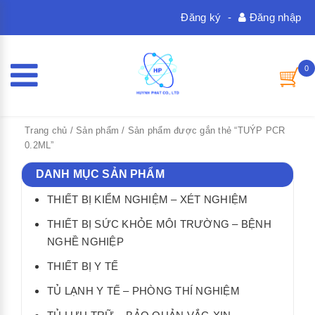
Đăng ký
-
Đăng nhập
0
Trang chủ
/
Sản phẩm
/ Sản phẩm được gắn thẻ “TUÝP PCR
0.2ML”
DANH MỤC SẢN PHẨM
THIẾT BỊ KIỂM NGHIỆM – XÉT NGHIỆM
THIẾT BỊ SỨC KHỎE MÔI TRƯỜNG – BỆNH
NGHỀ NGHIỆP
THIẾT BỊ Y TẾ
TỦ LẠNH Y TẾ – PHÒNG THÍ NGHIỆM