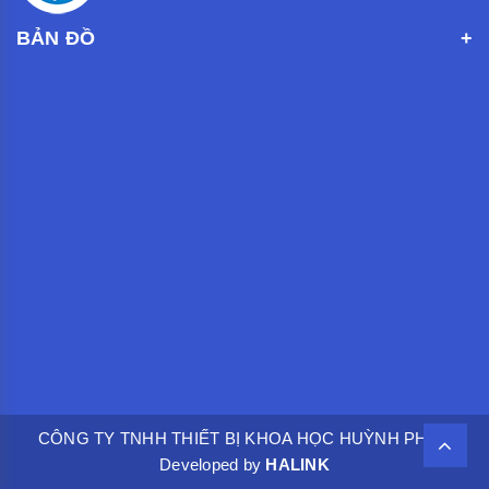
BẢN ĐỒ
CÔNG TY TNHH THIẾT BỊ KHOA HỌC HUỲNH PHÁT.
Developed by
HALINK