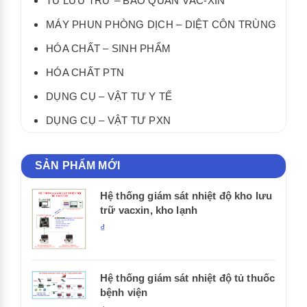
TỦ LƯU TRỮ – BẢO QUẢN VẮC-XIN
MÁY PHUN PHÒNG DỊCH – DIỆT CÔN TRÙNG
HÓA CHẤT – SINH PHẨM
HÓA CHẤT PTN
DỤNG CỤ – VẬT TƯ Y TẾ
DỤNG CỤ – VẬT TƯ PXN
SẢN PHẨM MỚI
Hệ thống giám sát nhiệt độ kho lưu
trữ vacxin, kho lạnh
₫
Hệ thống giám sát nhiệt độ tủ thuốc
bệnh viện