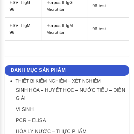
HSV-II IgG –
Herpes II IgG
96 test
96
Microtiter
HSV-II IgM –
Herpes II IgM
96 test
96
Microtiter
DANH MỤC SẢN PHẨM
THIẾT BỊ KIỂM NGHIỆM – XÉT NGHIỆM
SINH HÓA – HUYẾT HỌC – NƯỚC TIỂU – ĐIỆN
GIẢI
VI SINH
PCR – ELISA
HÓA LÝ NƯỚC – THỰC PHẨM