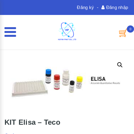
Đăng ký
-
Đăng nhập
0
KIT Elisa – Teco