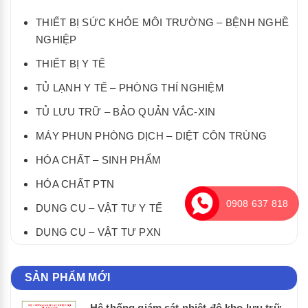
THIẾT BỊ SỨC KHỎE MÔI TRƯỜNG – BỆNH NGHỀ
NGHIỆP
THIẾT BỊ Y TẾ
TỦ LẠNH Y TẾ – PHÒNG THÍ NGHIỆM
TỦ LƯU TRỮ – BẢO QUẢN VẮC-XIN
MÁY PHUN PHÒNG DỊCH – DIỆT CÔN TRÙNG
HÓA CHẤT – SINH PHẨM
HÓA CHẤT PTN
0908 637 818
DỤNG CỤ – VẬT TƯ Y TẾ
DỤNG CỤ – VẬT TƯ PXN
SẢN PHẨM MỚI
Hệ thống giám sát nhiệt độ kho lưu trữ