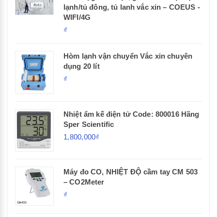
lạnh/tủ đông, tủ lanh vắc xin – COEUS -
WIFI/4G
₫
Hòm lạnh vận chuyển Vắc xin chuyên
dụng 20 lít
₫
Nhiệt ẩm kế điện tử Code: 800016 Hãng
Sper Scientific
1,800,000₫
Máy đo CO, NHIỆT ĐỘ cầm tay CM 503
– CO2Meter
₫