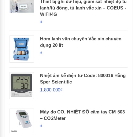
Thiết bị ghi dữ liệu, giám sát nhiệt độ tủ
lạnh/tủ đông, tủ lanh vắc xin – COEUS -
WIFI/4G
₫
Hòm lạnh vận chuyển Vắc xin chuyên
dụng 20 lít
₫
Nhiệt ẩm kế điện tử Code: 800016 Hãng
Sper Scientific
1,800,000₫
Máy đo CO, NHIỆT ĐỘ cầm tay CM 503
– CO2Meter
₫