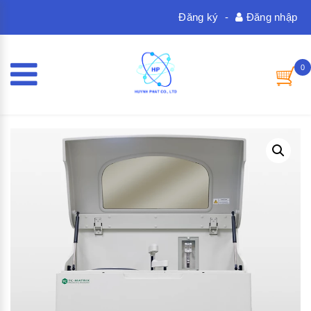
Đăng ký
-
Đăng nhập
0