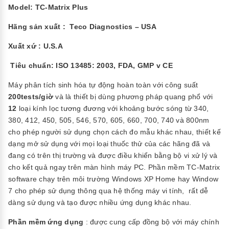
Model: TC-Matrix Plus
Hãng sản xuất : Teco Diagnostics – USA
Xuất xứ : U.S.A
Tiêu chuẩn: ISO 13485: 2003, FDA, GMP v CE
Máy phân tích sinh hóa tự động hoàn toàn với công suất
200tests/giờ
và là thiết bị dùng phương pháp quang phổ với
12
loại kính lọc tương đương với khoảng bước sóng từ 340,
380, 412, 450, 505, 546, 570, 605, 660, 700, 740 và 800nm
cho phép người sử dụng chọn cách đo mẫu khác nhau, thiết kế
dạng mở sử dụng với mọi loại thuốc thử của các hãng đã và
đang có trên thị trường và được điều khiển bằng bộ vi xử lý và
cho kết quả ngay trên màn hình máy PC. Phần mềm TC-Matrix
software chạy trên môi trường Windows XP Home hay Window
7 cho phép sử dụng thông qua hệ thống máy vi tính, rất dễ
dàng sử dụng và tạo được nhiều ứng dụng khác nhau.
Phần mềm ứng dụng
: được cung cấp đồng bộ với máy chính