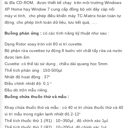
là đĩa CD-ROM, được thiết kế chạy trên môi trường Windows
XP Home hay Window 7 cung cấp đồng bộ với dây cáp nối
máy vi tính, cho phép điều khiển máy TC-Matrix hoàn toàn tự
động, cho phép tính toán dữ liệu, lưu kết quả, ….
Buồng phản ứng :
có các tính năng kỹ thuật như sau :
Dạng Rotor xoay tròn với 80 vị trí cuvette.
Bộ phận rửa cuvettes tự động 8 bước với chất tẩy rửa và nước
được làm ấm.
Cuvette: có thể tái sử dụng , chiều dài quang học 5mm.
Thể tích phản ứng : 150-500µl.
Nhiệt độ họat động : 37
o
Điều chỉnh nhiệt độ: 0,1
o
Đầu dò trộn mẫu riêng.
Buồng chứa thuốc thử và mẫu :
Khay chứa thuốc thử và mẫu : có 40 vị trí chứa thuốc thử và 40
vị trí mẫu trong ngăn lạnh nhiệt độ 2-12
o
Thể tích thuốc thử 1 (R1) : 10~350µl , độ chính xác 1µl.
Thể tích thuốc thử 2 (R2) : 10~200µl, độ chính xác 1µl.