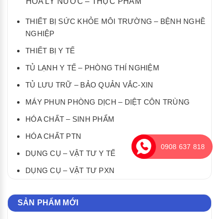
HÓA LÝ NƯỚC – THỰC PHẨM
THIẾT BỊ SỨC KHỎE MÔI TRƯỜNG – BỆNH NGHỀ
NGHIỆP
THIẾT BỊ Y TẾ
TỦ LẠNH Y TẾ – PHÒNG THÍ NGHIỆM
TỦ LƯU TRỮ – BẢO QUẢN VẮC-XIN
MÁY PHUN PHÒNG DỊCH – DIỆT CÔN TRÙNG
HÓA CHẤT – SINH PHẨM
HÓA CHẤT PTN
0908 637 818
DỤNG CỤ – VẬT TƯ Y TẾ
DỤNG CỤ – VẬT TƯ PXN
SẢN PHẨM MỚI