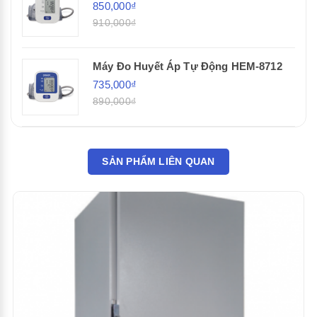
850,000₫
910,000₫
Máy Đo Huyết Áp Tự Động HEM-8712
735,000₫
890,000₫
SẢN PHẨM LIÊN QUAN