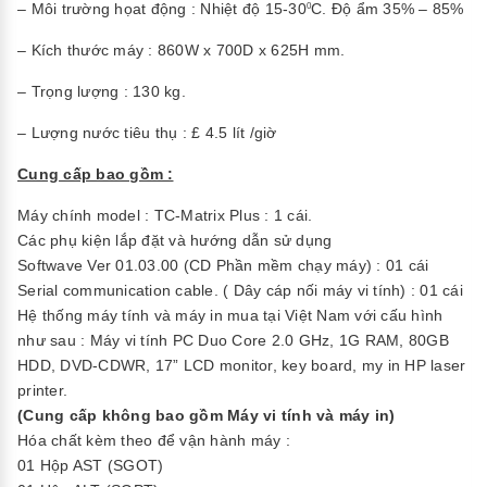
– Môi trường họat động : Nhiệt độ 15-30
C. Độ ẩm 35% – 85%
0
– Kích thước máy : 860W x 700D x 625H mm.
– Trọng lượng : 130 kg.
– Lượng nước tiêu thụ : £ 4.5 lít /giờ
Cung cấp bao gồm :
Máy chính model : TC-Matrix Plus : 1 cái.
Các phụ kiện lắp đặt và hướng dẫn sử dụng
Softwave Ver 01.03.00 (CD Phần mềm chạy máy) : 01 cái
Serial communication cable. ( Dây cáp nối máy vi tính) : 01 cái
Hệ thống máy tính và máy in mua tại Việt Nam với cấu hình
như sau : Máy vi tính PC Duo Core 2.0 GHz, 1G RAM, 80GB
HDD, DVD-CDWR, 17” LCD monitor, key board, my in HP laser
printer.
(Cung cấp không bao gồm Máy vi tính và máy in)
Hóa chất kèm theo để vận hành máy :
01 Hộp AST (SGOT)