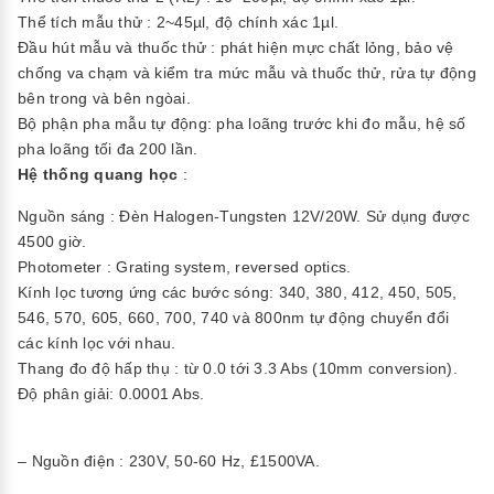
Thể tích mẫu thử : 2~45µl, độ chính xác 1µl.
Đầu hút mẫu và thuốc thử : phát hiện mực chất lỏng, bảo vệ
chống va chạm và kiểm tra mức mẫu và thuốc thử, rửa tự động
bên trong và bên ngòai.
Bộ phận pha mẫu tự động: pha loãng trước khi đo mẫu, hệ số
pha loãng tối đa 200 lần.
Hệ thống quang học
:
Nguồn sáng : Đèn Halogen-Tungsten 12V/20W. Sử dụng được
4500 giờ.
Photometer : Grating system, reversed optics.
Kính lọc tương ứng các bước sóng: 340, 380, 412, 450, 505,
546, 570, 605, 660, 700, 740 và 800nm tự động chuyển đổi
các kính lọc với nhau.
Thang đo độ hấp thụ : từ 0.0 tới 3.3 Abs (10mm conversion).
Độ phân giải: 0.0001 Abs.
– Nguồn điện : 230V, 50-60 Hz, £1500VA.