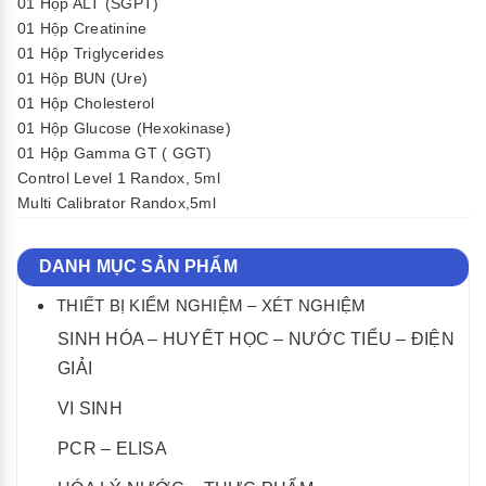
01 Hộp ALT (SGPT)
01 Hộp Creatinine
01 Hộp Triglycerides
01 Hộp BUN (Ure)
01 Hộp Cholesterol
01 Hộp Glucose (Hexokinase)
01 Hộp Gamma GT ( GGT)
Control Level 1 Randox, 5ml
Multi Calibrator Randox,5ml
DANH MỤC SẢN PHẨM
THIẾT BỊ KIỂM NGHIỆM – XÉT NGHIỆM
SINH HÓA – HUYẾT HỌC – NƯỚC TIỂU – ĐIỆN
GIẢI
VI SINH
PCR – ELISA