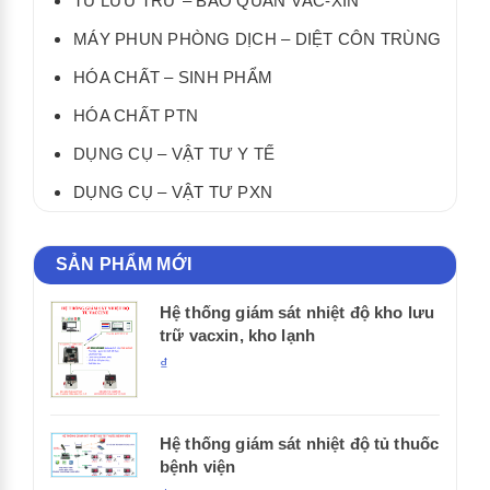
TỦ LƯU TRỮ – BẢO QUẢN VẮC-XIN
MÁY PHUN PHÒNG DỊCH – DIỆT CÔN TRÙNG
HÓA CHẤT – SINH PHẨM
HÓA CHẤT PTN
DỤNG CỤ – VẬT TƯ Y TẾ
DỤNG CỤ – VẬT TƯ PXN
SẢN PHẨM MỚI
Hệ thống giám sát nhiệt độ kho lưu
trữ vacxin, kho lạnh
₫
Hệ thống giám sát nhiệt độ tủ thuốc
bệnh viện