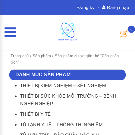
Đăng ký
-
Đăng nhập
0
Trang chủ
/
Sản phẩm
/ Sản phẩm được gắn thẻ “Cân phân
tích”
DANH MỤC SẢN PHẨM
THIẾT BỊ KIỂM NGHIỆM – XÉT NGHIỆM
THIẾT BỊ SỨC KHỎE MÔI TRƯỜNG – BỆNH
NGHỀ NGHIỆP
THIẾT BỊ Y TẾ
TỦ LẠNH Y TẾ – PHÒNG THÍ NGHIỆM