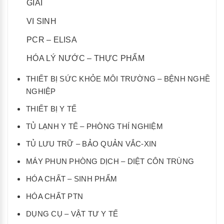
GIẢI
VI SINH
PCR – ELISA
HÓA LÝ NƯỚC – THỰC PHẨM
THIẾT BỊ SỨC KHỎE MÔI TRƯỜNG – BỆNH NGHỀ
NGHIỆP
THIẾT BỊ Y TẾ
TỦ LẠNH Y TẾ – PHÒNG THÍ NGHIỆM
TỦ LƯU TRỮ – BẢO QUẢN VẮC-XIN
MÁY PHUN PHÒNG DỊCH – DIỆT CÔN TRÙNG
HÓA CHẤT – SINH PHẨM
HÓA CHẤT PTN
DỤNG CỤ – VẬT TƯ Y TẾ