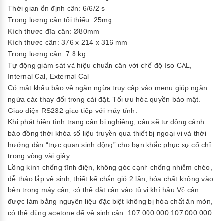
Thời gian ổn định cân: 6/6/2 s
Trọng lượng cân tối thiểu: 25mg
Kích thước đĩa cân: Ø80mm
Kích thước cân: 376 x 214 x 316 mm
Trọng lượng cân: 7.8 kg
Tự động giám sát và hiệu chuẩn cân với chế độ Iso CAL,
Internal Cal, External Cal
Có mật khẩu bảo vệ ngăn ngừa truy cập vào menu giúp ngăn
ngừa các thay đổi trong cài đặt. Tối ưu hóa quyền bảo mật.
Giao diện RS232 giao tiếp với máy tính.
Khi phát hiện tình trạng cân bị nghiêng, cân sẽ tự động cảnh
báo đồng thời khóa số liệu truyền qua thiết bị ngoại vi và thời
hướng dẫn “trực quan sinh động” cho bạn khắc phục sự cố chỉ
trong vòng vài giây.
Lồng kính chống tĩnh điện, không góc cạnh chống nhiễm chéo,
dễ tháo lắp vệ sinh, thiết kế chắn gió 2 lần, hóa chất không vào
bên trong máy cân, có thể đặt cân vào tủ vi khí hậu.Vỏ cân
được làm bằng nguyên liệu đặc biệt không bị hóa chất ăn mòn,
có thể dùng acetone để vệ sinh cân. 107.000.000 107.000.000