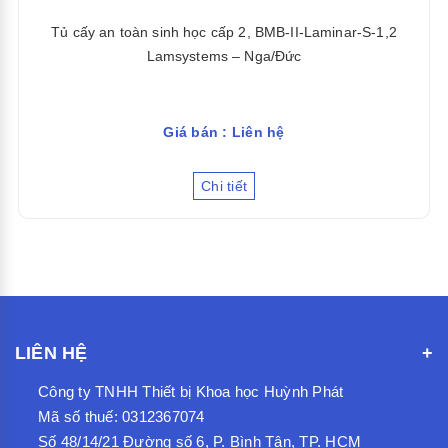
Tủ cấy an toàn sinh học cấp 2, BMB-II-Laminar-S-1,2
Lamsystems – Nga/Đức
Giá bán : Liên hệ
Chi tiết
LIÊN HỆ
Công ty TNHH Thiết bị Khoa học Huỳnh Phát
Mã số thuế: 0312367074
Số 48/14/21 Đường số 6, P. Bình Tân, TP. HCM