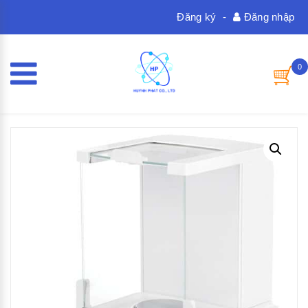
Đăng ký
-
Đăng nhập
0