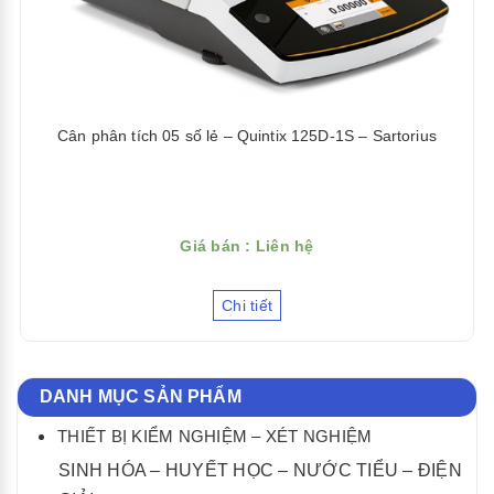
Cân phân tích 05 số lẻ – Quintix 125D-1S – Sartorius
Giá bán : Liên hệ
Chi tiết
DANH MỤC SẢN PHẨM
THIẾT BỊ KIỂM NGHIỆM – XÉT NGHIỆM
SINH HÓA – HUYẾT HỌC – NƯỚC TIỂU – ĐIỆN