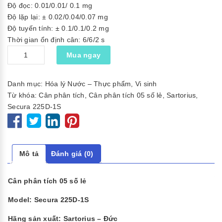
Độ đọc: 0.01/0.01/ 0.1 mg
Độ lặp lại: ± 0.02/0.04/0.07 mg
Độ tuyến tính: ± 0.1/0.1/0.2 mg
Thời gian ổn định cân: 6/6/2 s
Số
Mua ngay
lượng
Danh mục:
Hóa lý Nước – Thực phẩm
,
Vi sinh
Từ khóa:
Cân phân tích
,
Cân phân tích 05 số lẻ
,
Sartorius
,
Secura 225D-1S
Mô tả
Đánh giá (0)
Cân phân tích 05 số lẻ
Model: Secura 225D-1S
Hãng sản xuất: Sartorius – Đức