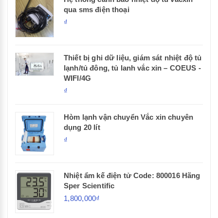
qua sms điện thoại
₫
Thiết bị ghi dữ liệu, giám sát nhiệt độ tủ
lạnh/tủ đông, tủ lanh vắc xin – COEUS -
WIFI/4G
₫
Hòm lạnh vận chuyển Vắc xin chuyên
dụng 20 lít
₫
Nhiệt ẩm kế điện tử Code: 800016 Hãng
Sper Scientific
1,800,000₫