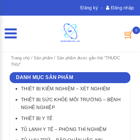
Đăng ký
-
Đăng nhập
0
Trang chủ
/
Sản phẩm
/ Sản phẩm được gắn thẻ “THUOC
THU”
DANH MỤC SẢN PHẨM
THIẾT BỊ KIỂM NGHIỆM – XÉT NGHIỆM
THIẾT BỊ SỨC KHỎE MÔI TRƯỜNG – BỆNH
NGHỀ NGHIỆP
THIẾT BỊ Y TẾ
TỦ LẠNH Y TẾ – PHÒNG THÍ NGHIỆM