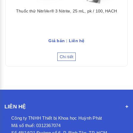
Thuốc thử NitriVer® 3 Nitrite, 25 mL, pk / 100, HACH
Giá bán : Liên hệ
Chi tiết
LIÊN HỆ
Công ty TNHH Thiết bị Khoa học Huỳnh Phát
Mã số thuế: 0312367074
Số 48/14/21 Đường số 6, P. Bình Tân, TP. HCM