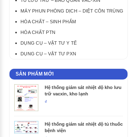
TỦ LƯU TRỮ – BẢO QUẢN VẮC-XIN
MÁY PHUN PHÒNG DỊCH – DIỆT CÔN TRÙNG
HÓA CHẤT – SINH PHẨM
HÓA CHẤT PTN
DỤNG CỤ – VẬT TƯ Y TẾ
DỤNG CỤ – VẬT TƯ PXN
SẢN PHẨM MỚI
Hệ thống giám sát nhiệt độ kho lưu
trữ vacxin, kho lạnh
₫
Hệ thống giám sát nhiệt độ tủ thuốc
bệnh viện