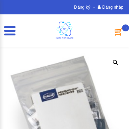
Đăng ký
-
Đăng nhập
0