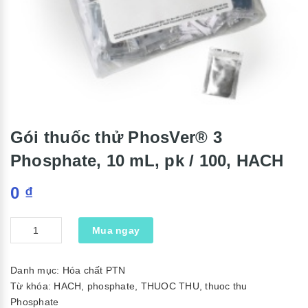
Gói thuốc thử PhosVer® 3
Phosphate, 10 mL, pk / 100, HACH
0
₫
Số
Mua ngay
lượng
Danh mục:
Hóa chất PTN
Từ khóa:
HACH
,
phosphate
,
THUOC THU
,
thuoc thu
Phosphate