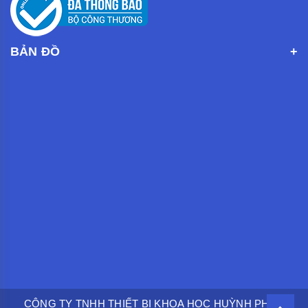
BẢN ĐỒ
CÔNG TY TNHH THIẾT BỊ KHOA HỌC HUỲNH PHÁT.