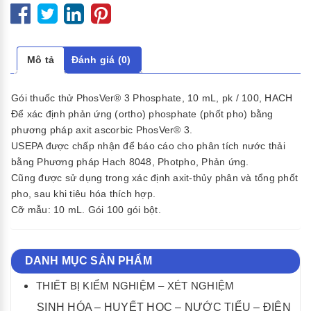
Mô tả
Đánh giá (0)
Gói thuốc thử PhosVer® 3 Phosphate, 10 mL, pk / 100, HACH
Để xác định phản ứng (ortho) phosphate (phốt pho) bằng
phương pháp axit ascorbic PhosVer® 3.
USEPA được chấp nhận để báo cáo cho phân tích nước thải
bằng Phương pháp Hach 8048, Photpho, Phản ứng.
Cũng được sử dụng trong xác định axit-thủy phân và tổng phốt
pho, sau khi tiêu hóa thích hợp.
Cỡ mẫu: 10 mL. Gói 100 gói bột.
DANH MỤC SẢN PHẨM
THIẾT BỊ KIỂM NGHIỆM – XÉT NGHIỆM
SINH HÓA – HUYẾT HỌC – NƯỚC TIỂU – ĐIỆN