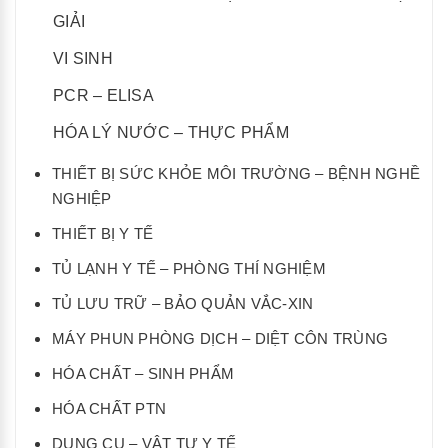
GIẢI
VI SINH
PCR – ELISA
HÓA LÝ NƯỚC – THỰC PHẨM
THIẾT BỊ SỨC KHỎE MÔI TRƯỜNG – BỆNH NGHỀ
NGHIỆP
THIẾT BỊ Y TẾ
TỦ LẠNH Y TẾ – PHÒNG THÍ NGHIỆM
TỦ LƯU TRỮ – BẢO QUẢN VẮC-XIN
MÁY PHUN PHÒNG DỊCH – DIỆT CÔN TRÙNG
HÓA CHẤT – SINH PHẨM
HÓA CHẤT PTN
DỤNG CỤ – VẬT TƯ Y TẾ